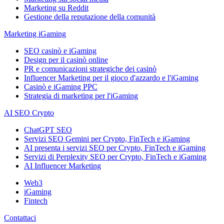
Marketing su Reddit
Gestione della reputazione della comunità
Marketing iGaming
SEO casinò e iGaming
Design per il casinò online
PR e comunicazioni strategiche dei casinò
Influencer Marketing per il gioco d'azzardo e l'iGaming
Casinò e iGaming PPC
Strategia di marketing per l'iGaming
AI SEO Crypto
ChatGPT SEO
Servizi SEO Gemini per Crypto, FinTech e iGaming
AI presenta i servizi SEO per Crypto, FinTech e iGaming
Servizi di Perplexity SEO per Crypto, FinTech e iGaming
AI Influencer Marketing
Web3
iGaming
Fintech
Contattaci