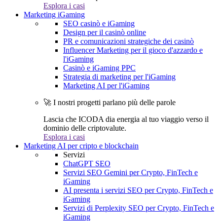
Esplora i casi
Marketing iGaming
SEO casinò e iGaming
Design per il casinò online
PR e comunicazioni strategiche dei casinò
Influencer Marketing per il gioco d'azzardo e
l'iGaming
Casinò e iGaming PPC
Strategia di marketing per l'iGaming
Marketing AI per l'iGaming
🚀 I nostri progetti parlano più delle parole
Lascia che ICODA dia energia al tuo viaggio verso il
dominio delle criptovalute.
Esplora i casi
Marketing AI per cripto e blockchain
Servizi
ChatGPT SEO
Servizi SEO Gemini per Crypto, FinTech e
iGaming
AI presenta i servizi SEO per Crypto, FinTech e
iGaming
Servizi di Perplexity SEO per Crypto, FinTech e
iGaming