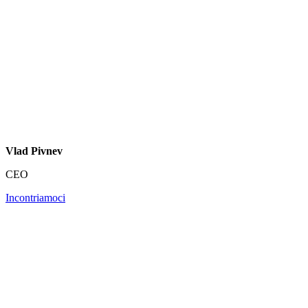
Vlad Pivnev
CEO
Incontriamoci