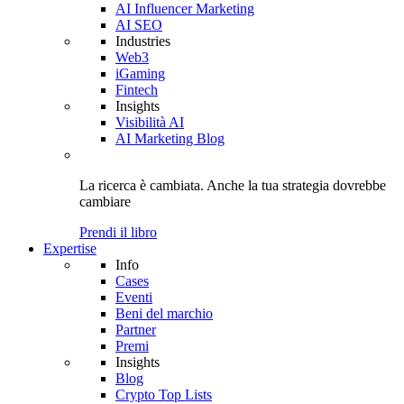
AI Influencer Marketing
AI SEO
Industries
Web3
iGaming
Fintech
Insights
Visibilità AI
AI Marketing Blog
La ricerca è cambiata. Anche
la tua strategia
dovrebbe
cambiare
Prendi il libro
Expertise
Info
Cases
Eventi
Beni del marchio
Partner
Premi
Insights
Blog
Crypto Top Lists