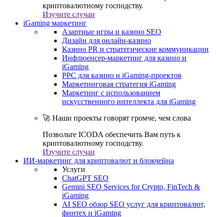
криптовалютному господству.
Изучите случаи
iGaming маркетинг
Азартные игры и казино SEO
Дизайн для онлайн-казино
Казино PR и стратегические коммуникации
Инфлюенсер-маркетинг для казино и
iGaming
PPC для казино и iGaming-проектов
Маркетинговая стратегия iGaming
Маркетинг с использованием
искусственного интеллекта для iGaming
🚀 Наши проекты говорят громче, чем слова
Позвольте ICODA обеспечить Вам путь к
криптовалютному господству.
Изучите случаи
ИИ-маркетинг для криптовалют и блокчейна
Услуги
ChatGPT SEO
Gemini SEO Services for Crypto, FinTech &
iGaming
AI SEO обзор SEO услуг для криптовалют,
финтех и iGaming