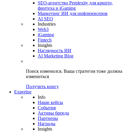
SEO-агентство Perplexity для крипто,
финтеха и iGaming
Маркетинг ИИ для инфлюенсеров
AI SEO
Industries
Web3
iGaming
Fintech
Insights
Наглядность ИИ
AI Marketing Blog
Поиск изменился.
Ваша стратегия
тоже должна
измениться
Получить книгу
Expertise
Info
Наши кейсы
События
Активы бренда
Партнеры
Награды
Insights