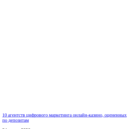
10 агентств цифрового маркетинга онлайн-казино, оцененных
по депозитам