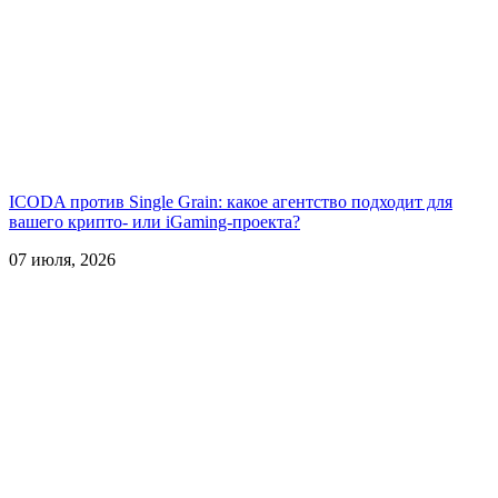
ICODA против Single Grain: какое агентство подходит для
вашего крипто- или iGaming-проекта?
07 июля, 2026