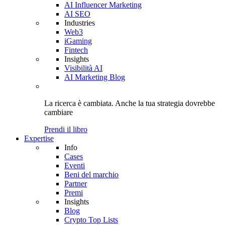
AI Influencer Marketing
AI SEO
Industries
Web3
iGaming
Fintech
Insights
Visibilità AI
AI Marketing Blog
La ricerca è cambiata. Anche
la tua strategia
dovrebbe
cambiare
Prendi il libro
Expertise
Info
Cases
Eventi
Beni del marchio
Partner
Premi
Insights
Blog
Crypto Top Lists