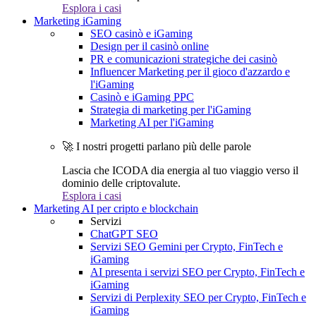
Esplora i casi
Marketing iGaming
SEO casinò e iGaming
Design per il casinò online
PR e comunicazioni strategiche dei casinò
Influencer Marketing per il gioco d'azzardo e
l'iGaming
Casinò e iGaming PPC
Strategia di marketing per l'iGaming
Marketing AI per l'iGaming
🚀 I nostri progetti parlano più delle parole
Lascia che ICODA dia energia al tuo viaggio verso il
dominio delle criptovalute.
Esplora i casi
Marketing AI per cripto e blockchain
Servizi
ChatGPT SEO
Servizi SEO Gemini per Crypto, FinTech e
iGaming
AI presenta i servizi SEO per Crypto, FinTech e
iGaming
Servizi di Perplexity SEO per Crypto, FinTech e
iGaming