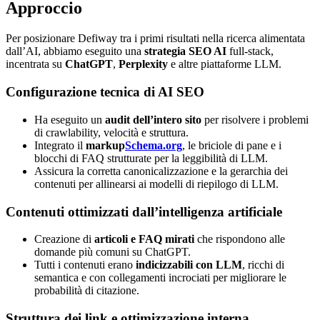
Approccio
Per posizionare Defiway tra i primi risultati nella ricerca alimentata
dall’AI, abbiamo eseguito una
strategia SEO AI
full-stack,
incentrata su
ChatGPT
,
Perplexity
e altre piattaforme LLM.
Configurazione tecnica di AI SEO
Ha eseguito un
audit dell’intero sito
per risolvere i problemi
di crawlability, velocità e struttura.
Integrato il
markup
Schema.org
, le briciole di pane e i
blocchi di FAQ strutturate per la leggibilità di LLM.
Assicura la corretta canonicalizzazione e la gerarchia dei
contenuti per allinearsi ai modelli di riepilogo di LLM.
Contenuti ottimizzati dall’intelligenza artificiale
Creazione di
articoli e FAQ mirati
che rispondono alle
domande più comuni su ChatGPT.
Tutti i contenuti erano
indicizzabili con LLM
, ricchi di
semantica e con collegamenti incrociati per migliorare le
probabilità di citazione.
Struttura dei link e ottimizzazione interna