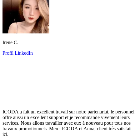
Irene C.
Profil LinkedIn
ICODA a fait un excellent travail sur notre partenariat, le personnel
offre aussi un excellent support et je recommande vivement leurs
services. Nous allons travailler avec eux à nouveau pour tous nos
travaux promotionnels. Merci ICODA et Anna, client très satisfait
ici.