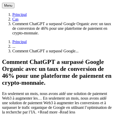
Menu
Principal
Cas
Comment ChatGPT a surpassé Google Organic avec un taux
de conversion de 46% pour une plateforme de paiement en
crypto-monnaie.
Principal
...
Comment ChatGPT a surpassé Google...
Comment ChatGPT a surpassé Google
Organic avec un taux de conversion de
46% pour une plateforme de paiement en
crypto-monnaie.
En seulement un mois, nous avons aidé une solution de paiement
Web3 à augmenter les…
En seulement un mois, nous avons aidé
une solution de paiement Web3 à augmenter les conversions et à
surpasser le trafic organique de Google en utilisant l’optimisation de
la recherche par l’IA.
+Read more
-Read less