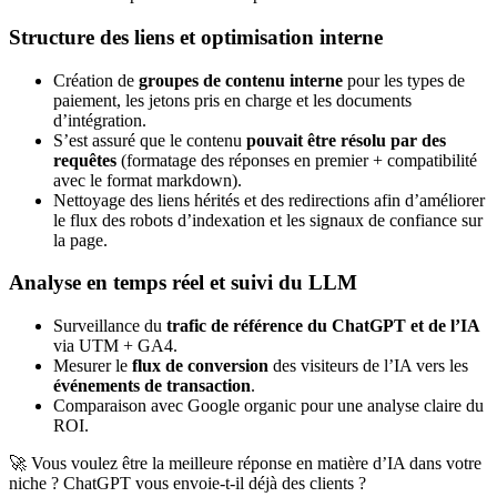
Structure des liens et optimisation interne
Création de
groupes de contenu interne
pour les types de
paiement, les jetons pris en charge et les documents
d’intégration.
S’est assuré que le contenu
pouvait être résolu par des
requêtes
(formatage des réponses en premier + compatibilité
avec le format markdown).
Nettoyage des liens hérités et des redirections afin d’améliorer
le flux des robots d’indexation et les signaux de confiance sur
la page.
Analyse en temps réel et suivi du LLM
Surveillance du
trafic de référence du ChatGPT et de l’IA
via UTM + GA4.
Mesurer le
flux de conversion
des visiteurs de l’IA vers les
événements de transaction
.
Comparaison avec Google organic pour une analyse claire du
ROI.
🚀 Vous voulez être la meilleure réponse en matière d’IA dans votre
niche ? ChatGPT vous envoie-t-il déjà des clients ?