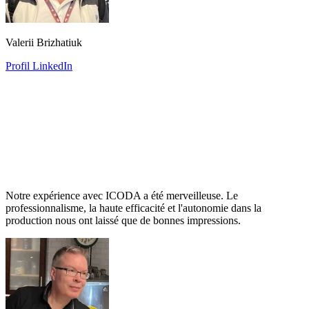
Valerii Brizhatiuk
Profil LinkedIn
Notre expérience avec ICODA a été merveilleuse. Le
professionnalisme, la haute efficacité et l'autonomie dans la
production nous ont laissé que de bonnes impressions.