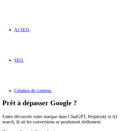
AI SEO
SEO
Création de contenu
Prêt à dépasser Google ?
Faites découvrir votre marque dans ChatGPT, Perplexity et AI
search, là où les conversions se produisent réellement.