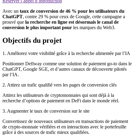
Réserver l’appel d’introduction
Avec un
taux de conversion de 46 % pour les utilisateurs du
ChatGPT
, contre 29 % pour ceux de Google, cette campagne a
prouvé que
la recherche en ligne est désormais le canal de
conversion le plus important pour
les marques du Web3.
Objectifs du projet
1. Améliorez votre visibilité grâce à la recherche alimentée par l’IA
Positionner Defiway comme une solution de paiement go-to dans le
ChatGPT, Google SGE, et d’autres canaux de découverte pilotés
par l’IA.
2. Attirez un trafic qualifié vers les pages de conversion clés
Attirez les utilisateurs de cryptomonnaies qui sont déjà à la
recherche d’options de paiement en DeFi dans le monde réel.
3. Augmenter le taux de conversion sur le site
Convertissez de nouveaux utilisateurs en transactions de paiement
de crypto-monnaie vérifiées et en interactions avec le portefeuille
grâce à des sources de trafic mieux qualifiées.