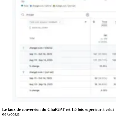
Le taux de conversion du ChatGPT est 1,6 fois supérieur à celui
de Google.