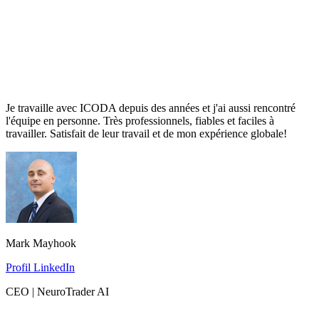
Je travaille avec ICODA depuis des années et j'ai aussi rencontré
l'équipe en personne. Très professionnels, fiables et faciles à
travailler. Satisfait de leur travail et de mon expérience globale!
Mark Mayhook
Profil LinkedIn
CEO | NeuroTrader AI