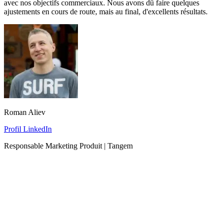
avec nos objectifs commerciaux. Nous avons dû faire quelques
ajustements en cours de route, mais au final, d'excellents résultats.
Roman Aliev
Profil LinkedIn
Responsable Marketing Produit | Tangem