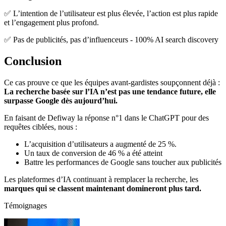
✅ L’intention de l’utilisateur est plus élevée, l’action est plus rapide
et l’engagement plus profond.
✅ Pas de publicités, pas d’influenceurs - 100% AI search discovery
Conclusion
Ce cas prouve ce que les équipes avant-gardistes soupçonnent déjà :
La recherche basée sur l’IA n’est pas une tendance future, elle
surpasse Google dès aujourd’hui.
En faisant de Defiway la réponse n°1 dans le ChatGPT pour des
requêtes ciblées, nous :
L’acquisition d’utilisateurs a augmenté de 25 %.
Un taux de conversion de 46 % a été atteint
Battre les performances de Google sans toucher aux publicités
Les plateformes d’IA continuant à remplacer la recherche, les
marques qui se classent maintenant domineront plus tard.
Témoignages