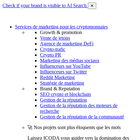
Check if your brand is visible to AI Search
✕
Services de marketing pour les cryptomonnaies
Growth & promotion
Vente de jetons
Agence de marketing DeFi
Crypto-trafic
Crypto PR
Marketing des médias sociaux
Influenceurs sur YouTube
Influenceurs sur Twitter
Reddit Marketing
Stratégie de marketing
Brand & Reputation
SEO crypto et blockchain
Gestion de la réputation
Gestion de la réputation des moteurs de
recherche
Gestion de la réputation de la communauté
🚀 Nos projets sont plus éloquents que les mots
Laissez ICODA vous guider vers la domination des