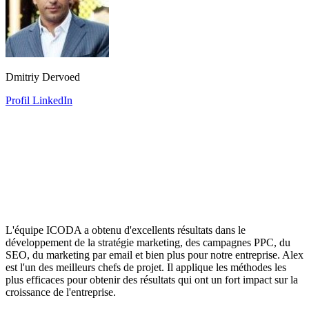
Dmitriy Dervoed
Profil LinkedIn
L'équipe ICODA a obtenu d'excellents résultats dans le
développement de la stratégie marketing, des campagnes PPC, du
SEO, du marketing par email et bien plus pour notre entreprise. Alex
est l'un des meilleurs chefs de projet. Il applique les méthodes les
plus efficaces pour obtenir des résultats qui ont un fort impact sur la
croissance de l'entreprise.