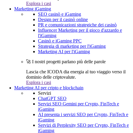
Esplora i casi
Marketing iGaming
SEO casinò e iGaming
Design per il casinò online
PR e comunicazioni strategiche dei casinò
Influencer Marketing per il gioco d'azzardo e
l'iGaming
Casinò e iGaming PPC
Strategia di marketing per l'iGaming
Marketing AI per l'iGaming
🚀 I nostri progetti parlano più delle parole
Lascia che ICODA dia energia al tuo viaggio verso il
dominio delle criptovalute.
Esplora i casi
Marketing AI per cripto e blockchain
Servizi
ChatGPT SEO
Servizi SEO Gemini per Crypto, FinTech e
iGaming
AI presenta i servizi SEO per Crypto, FinTech e
iGaming
Servizi di Perplexity SEO per Crypto, FinTech e
iGaming