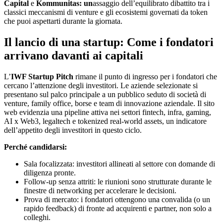
Capital
e
Kommunitas: un
assaggio dell’equilibrato dibattito tra i
classici meccanismi di venture e gli ecosistemi governati da token
che puoi aspettarti durante la giornata.
Il lancio di una startup: Come i fondatori
arrivano davanti ai capitali
L’
IWF Startup Pitch
rimane il punto di ingresso per i fondatori che
cercano l’attenzione degli investitori. Le aziende selezionate si
presentano sul palco principale a un pubblico seduto di società di
venture, family office, borse e team di innovazione aziendale. Il sito
web evidenzia una pipeline attiva nei settori fintech, infra, gaming,
AI x Web3, legaltech e tokenized real-world assets, un indicatore
dell’appetito degli investitori in questo ciclo.
Perché candidarsi:
Sala focalizzata: investitori allineati al settore con domande di
diligenza pronte.
Follow-up senza attriti: le riunioni sono strutturate durante le
finestre di networking per accelerare le decisioni.
Prova di mercato: i fondatori ottengono una convalida (o un
rapido feedback) di fronte ad acquirenti e partner, non solo a
colleghi.