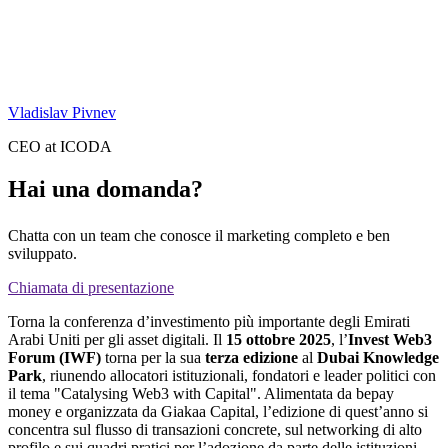
Vladislav Pivnev
CEO at ICODA
Hai una domanda?
Chatta con un team che conosce il marketing completo e ben
sviluppato.
Chiamata di presentazione
Torna la conferenza d’investimento più importante degli Emirati
Arabi Uniti per gli asset digitali. Il
15 ottobre 2025
, l’
Invest Web3
Forum (IWF)
torna per la sua
terza edizione
al
Dubai Knowledge
Park
, riunendo allocatori istituzionali, fondatori e leader politici con
il tema "Catalysing Web3 with Capital". Alimentata da bepay
money e organizzata da Giakaa Capital, l’edizione di quest’anno si
concentra sul flusso di transazioni concrete, sul networking di alto
profilo e sui quadri pratici per l’adozione da parte delle istituzioni.