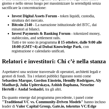
giorno e nello stesso luogo per massimizzare la serendipità senza
sacrificare la concentrazione:
Invest Digital Assets Forum
- token liquidi, custodia,
struttura del mercato.
Bitcoin 2140
- La narrazione istituzionale del BTC, dai
minatori ai bilanci.
Invest Payments & Banking Forum
- tokenized money,
stablecoins, and settlement rails.
Tutti e tre sono in programma
il 15 ottobre, dalle 9:00 alle
18:00 (GMT+4) al Dubai Knowledge Park
, con
registrazione e calendario unificati.
Relatori e investitori: Chi c’è nella stanza
Aspettatevi una sezione trasversale di operatori, architetti legali e
gestori di fondi. Tra i relatori pubblici figurano nomi come
Sebastien Marque, Gordon Einstein, Hemilly Rodrigues, Aly
Madhavji, Julia Upiterskaya, Ashish Baphana, Nessrine
Hertelli
e
Andal Seshadri
, tra gli altri.
Da quanto emerge dal programma precedente, i panel come
"Traditional VC vs. Community-Driven Models"
hanno incluso
leader di
Valor Capital Group, Gate.io, tokentus VC/Edge