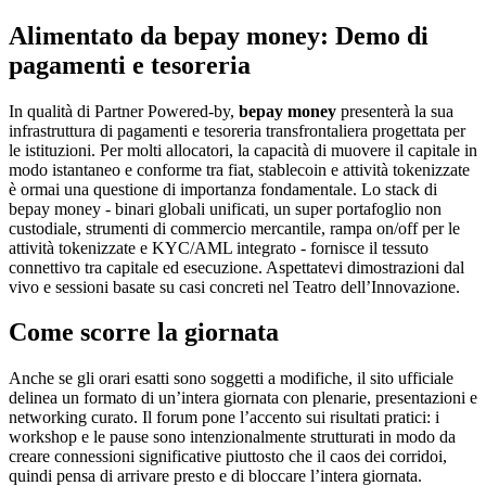
Alimentato da bepay money: Demo di
pagamenti e tesoreria
In qualità di Partner Powered-by,
bepay money
presenterà la sua
infrastruttura di pagamenti e tesoreria transfrontaliera progettata per
le istituzioni. Per molti allocatori, la capacità di muovere il capitale in
modo istantaneo e conforme tra fiat, stablecoin e attività tokenizzate
è ormai una questione di importanza fondamentale. Lo stack di
bepay money - binari globali unificati, un super portafoglio non
custodiale, strumenti di commercio mercantile, rampa on/off per le
attività tokenizzate e KYC/AML integrato - fornisce il tessuto
connettivo tra capitale ed esecuzione. Aspettatevi dimostrazioni dal
vivo e sessioni basate su casi concreti nel Teatro dell’Innovazione.
Come scorre la giornata
Anche se gli orari esatti sono soggetti a modifiche, il sito ufficiale
delinea un formato di un’intera giornata con plenarie, presentazioni e
networking curato. Il forum pone l’accento sui risultati pratici: i
workshop e le pause sono intenzionalmente strutturati in modo da
creare connessioni significative piuttosto che il caos dei corridoi,
quindi pensa di arrivare presto e di bloccare l’intera giornata.