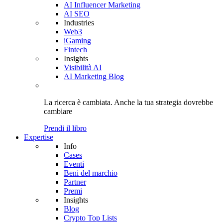
AI Influencer Marketing
AI SEO
Industries
Web3
iGaming
Fintech
Insights
Visibilità AI
AI Marketing Blog
La ricerca è cambiata. Anche
la tua strategia
dovrebbe
cambiare
Prendi il libro
Expertise
Info
Cases
Eventi
Beni del marchio
Partner
Premi
Insights
Blog
Crypto Top Lists