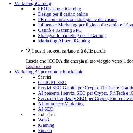
Marketing iGaming
SEO casinò e iGaming
Design per il casinò online
PR e comunicazioni strategiche dei casinò
Influencer Marketing per il gioco d'azzardo e l'iG
Casinò e iGaming PPC
Strategia di marketing per l'iGaming
Marketing AI per l'iGaming
🚀 I nostri progetti parlano più delle parole
Lascia che ICODA dia energia al tuo viaggio verso il dom
Esplora i casi
Marketing AI per cripto e blockchain
Servizi
ChatGPT SEO
Servizi SEO Gemini per Crypto, FinTech e iGami
AI presenta i servizi SEO per Crypto, FinTech e 
Servizi di Perplexity SEO per Crypto, FinTech e 
AI Influencer Marketing
AI SEO
Industries
Web3
iGaming
Fintech