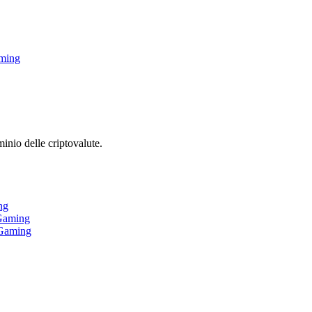
aming
inio delle criptovalute.
ng
iGaming
iGaming