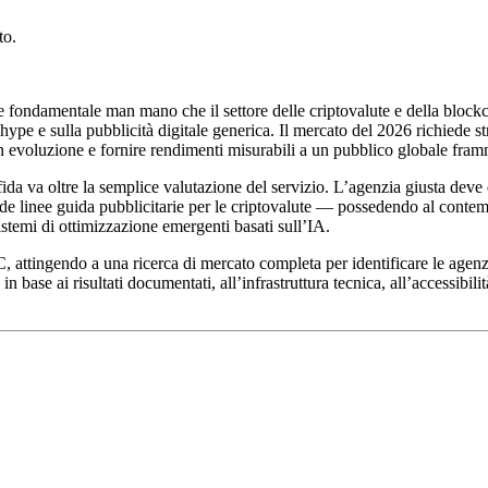
to.
ondamentale man mano che il settore delle criptovalute e della blockchain
ype e sulla pubblicità digitale generica. Il mercato del 2026 richiede st
 in evoluzione e fornire rendimenti misurabili a un pubblico globale fra
fida va oltre la semplice valutazione del servizio. L’agenzia giusta de
e linee guida pubblicitarie per le criptovalute — possedendo al contem
istemi di ottimizzazione emergenti basati sull’IA.
PC, attingendo a una ricerca di mercato completa per identificare le agen
 in base ai risultati documentati, all’infrastruttura tecnica, all’accessibili