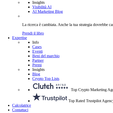
Insights
Visibilità AI
AI Marketing Blog
La ricerca è cambiata. Anche
la tua strategia
dovrebbe ca
Prendi il libro
Expertise
Info
Cases
Eventi
Beni del marchio
Partner
Premi
Insights
Blog
Crypto Top Lists
Top Crypto Marketing Ag
Top Rated Trustpilot Agenc
Calcolatrice
Contattaci