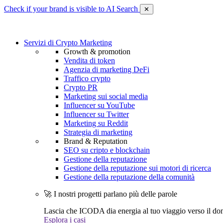
Check if your brand is visible to AI Search
✕
Servizi di Crypto Marketing
Growth & promotion
Vendita di token
Agenzia di marketing DeFi
Traffico crypto
Crypto PR
Marketing sui social media
Influencer su YouTube
Influencer su Twitter
Marketing su Reddit
Strategia di marketing
Brand & Reputation
SEO su cripto e blockchain
Gestione della reputazione
Gestione della reputazione sui motori di ricerca
Gestione della reputazione della comunità
🚀 I nostri progetti parlano più delle parole
Lascia che ICODA dia energia al tuo viaggio verso il dom
Esplora i casi