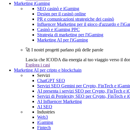
Marketing iGaming
SEO casinò e iGaming
Design per il casinò online
PR e comunicazioni strategiche dei casinò
Influencer Marketing per il gioco d'azzardo e l'iG
Casinò e iGaming PPC
Strategia di marketing per l'iGaming
Marketing AI per l'iGaming
🚀 I nostri progetti parlano più delle parole
Lascia che ICODA dia energia al tuo viaggio verso il dom
Esplora i casi
Marketing AI per cripto e blockchain
Servizi
ChatGPT SEO
Servizi SEO Gemini per Crypto, FinTech e iGami
AI presenta i servizi SEO per Crypto, FinTech e 
Servizi di Perplexity SEO per Crypto, FinTech e 
AI Influencer Marketing
AI SEO
Industries
Web3
iGaming
Fintech