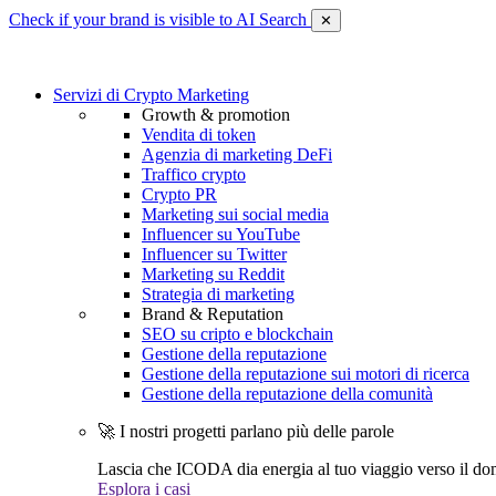
Check if your brand is visible to AI Search
✕
Servizi di Crypto Marketing
Growth & promotion
Vendita di token
Agenzia di marketing DeFi
Traffico crypto
Crypto PR
Marketing sui social media
Influencer su YouTube
Influencer su Twitter
Marketing su Reddit
Strategia di marketing
Brand & Reputation
SEO su cripto e blockchain
Gestione della reputazione
Gestione della reputazione sui motori di ricerca
Gestione della reputazione della comunità
🚀 I nostri progetti parlano più delle parole
Lascia che ICODA dia energia al tuo viaggio verso il dom
Esplora i casi