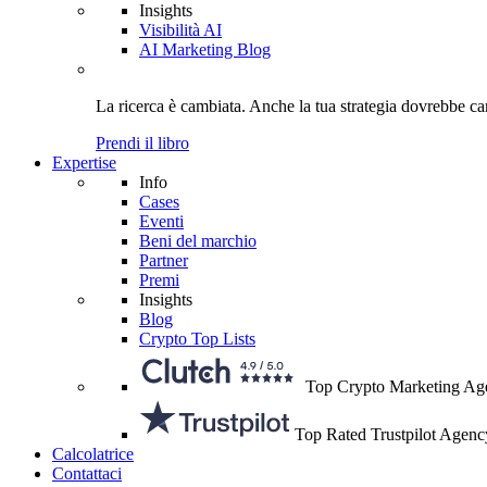
Insights
Visibilità AI
AI Marketing Blog
La ricerca è cambiata. Anche
la tua strategia
dovrebbe ca
Prendi il libro
Expertise
Info
Cases
Eventi
Beni del marchio
Partner
Premi
Insights
Blog
Crypto Top Lists
Top Crypto Marketing Ag
Top Rated Trustpilot Agenc
Calcolatrice
Contattaci