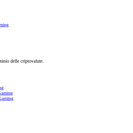
aming
inio delle criptovalute.
ng
iGaming
iGaming