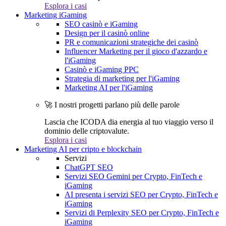
Esplora i casi
Marketing iGaming
SEO casinò e iGaming
Design per il casinò online
PR e comunicazioni strategiche dei casinò
Influencer Marketing per il gioco d'azzardo e
l'iGaming
Casinò e iGaming PPC
Strategia di marketing per l'iGaming
Marketing AI per l'iGaming
🚀 I nostri progetti parlano più delle parole
Lascia che ICODA dia energia al tuo viaggio verso il
dominio delle criptovalute.
Esplora i casi
Marketing AI per cripto e blockchain
Servizi
ChatGPT SEO
Servizi SEO Gemini per Crypto, FinTech e
iGaming
AI presenta i servizi SEO per Crypto, FinTech e
iGaming
Servizi di Perplexity SEO per Crypto, FinTech e
iGaming