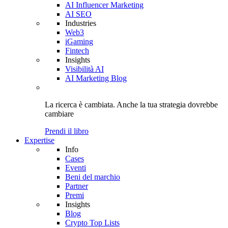
AI Influencer Marketing
AI SEO
Industries
Web3
iGaming
Fintech
Insights
Visibilità AI
AI Marketing Blog
La ricerca è cambiata. Anche
la tua strategia
dovrebbe
cambiare
Prendi il libro
Expertise
Info
Cases
Eventi
Beni del marchio
Partner
Premi
Insights
Blog
Crypto Top Lists