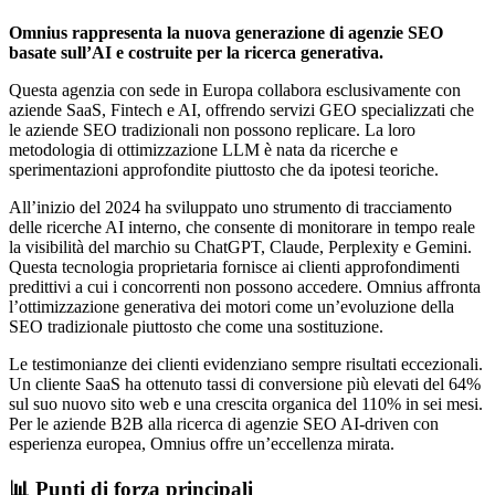
Omnius rappresenta la nuova generazione di agenzie SEO
basate sull’AI e costruite per la ricerca generativa.
Questa agenzia con sede in Europa collabora esclusivamente con
aziende SaaS, Fintech e AI, offrendo servizi GEO specializzati che
le aziende SEO tradizionali non possono replicare. La loro
metodologia di ottimizzazione LLM è nata da ricerche e
sperimentazioni approfondite piuttosto che da ipotesi teoriche.
All’inizio del 2024 ha sviluppato uno strumento di tracciamento
delle ricerche AI interno, che consente di monitorare in tempo reale
la visibilità del marchio su ChatGPT, Claude, Perplexity e Gemini.
Questa tecnologia proprietaria fornisce ai clienti approfondimenti
predittivi a cui i concorrenti non possono accedere. Omnius affronta
l’ottimizzazione generativa dei motori come un’evoluzione della
SEO tradizionale piuttosto che come una sostituzione.
Le testimonianze dei clienti evidenziano sempre risultati eccezionali.
Un cliente SaaS ha ottenuto tassi di conversione più elevati del 64%
sul suo nuovo sito web e una crescita organica del 110% in sei mesi.
Per le aziende B2B alla ricerca di agenzie SEO AI-driven con
esperienza europea, Omnius offre un’eccellenza mirata.
📊 Punti di forza principali