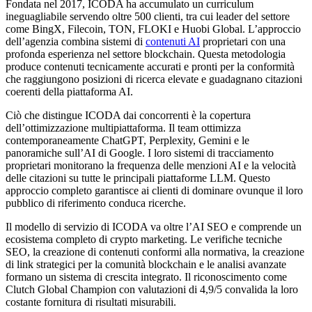
Fondata nel 2017, ICODA ha accumulato un curriculum
ineguagliabile servendo oltre 500 clienti, tra cui leader del settore
come BingX, Filecoin, TON, FLOKI e Huobi Global. L’approccio
dell’agenzia combina sistemi di
contenuti AI
proprietari con una
profonda esperienza nel settore blockchain. Questa metodologia
produce contenuti tecnicamente accurati e pronti per la conformità
che raggiungono posizioni di ricerca elevate e guadagnano citazioni
coerenti della piattaforma AI.
Ciò che distingue ICODA dai concorrenti è la copertura
dell’ottimizzazione multipiattaforma. Il team ottimizza
contemporaneamente ChatGPT, Perplexity, Gemini e le
panoramiche sull’AI di Google. I loro sistemi di tracciamento
proprietari monitorano la frequenza delle menzioni AI e la velocità
delle citazioni su tutte le principali piattaforme LLM. Questo
approccio completo garantisce ai clienti di dominare ovunque il loro
pubblico di riferimento conduca ricerche.
Il modello di servizio di ICODA va oltre l’AI SEO e comprende un
ecosistema completo di crypto marketing. Le verifiche tecniche
SEO, la creazione di contenuti conformi alla normativa, la creazione
di link strategici per la comunità blockchain e le analisi avanzate
formano un sistema di crescita integrato. Il riconoscimento come
Clutch Global Champion con valutazioni di 4,9/5 convalida la loro
costante fornitura di risultati misurabili.