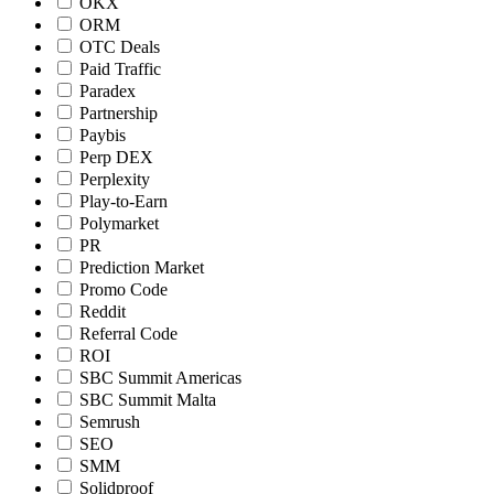
OKX
ORM
OTC Deals
Paid Traffic
Paradex
Partnership
Paybis
Perp DEX
Perplexity
Play-to-Earn
Polymarket
PR
Prediction Market
Promo Code
Reddit
Referral Code
ROI
SBC Summit Americas
SBC Summit Malta
Semrush
SEO
SMM
Solidproof