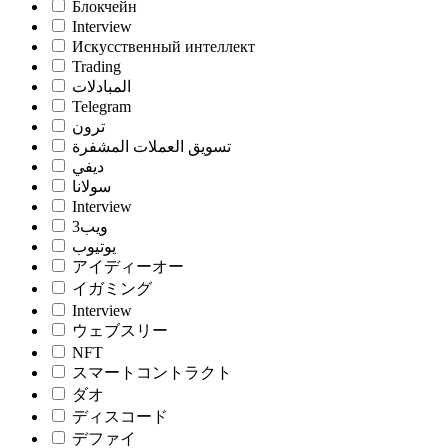
Блокчейн
Interview
Искусственный интеллект
Trading
المبادلات
Telegram
ترون
تسويق العملات المشفرة
ديفي
سولانا
Interview
ويب3
يوتيوب
アイディーオー
イガミング
Interview
ウェブスリー
NFT
スマートコントラクト
ダオ
ディスコード
デファイ