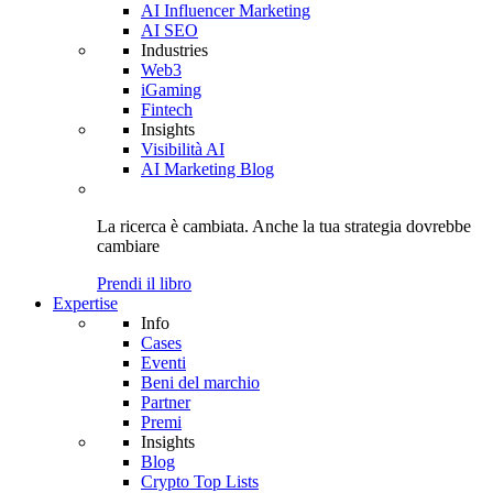
AI Influencer Marketing
AI SEO
Industries
Web3
iGaming
Fintech
Insights
Visibilità AI
AI Marketing Blog
La ricerca è cambiata. Anche
la tua strategia
dovrebbe
cambiare
Prendi il libro
Expertise
Info
Cases
Eventi
Beni del marchio
Partner
Premi
Insights
Blog
Crypto Top Lists