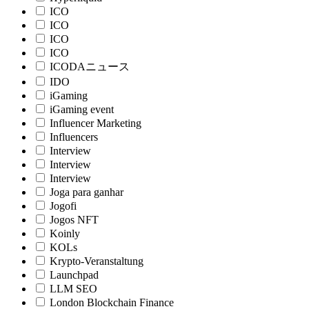
ICO
ICO
ICO
ICO
ICODAニュース
IDO
iGaming
iGaming event
Influencer Marketing
Influencers
Interview
Interview
Interview
Joga para ganhar
Jogofi
Jogos NFT
Koinly
KOLs
Krypto-Veranstaltung
Launchpad
LLM SEO
London Blockchain Finance