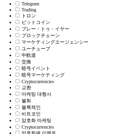
Telegram
Trading
トロン
ビットコイン
プレー・トゥ・イヤー
ブロックチェーン
マーケティングエージェンシー
ユーチューブ
中軌道
交換
暗号イベント
暗号マーケティング
Cryptocurrencies
교환
마케팅 대행사
불화
블록체인
비트코인
암호화 마케팅
Cryptocurrencies
암호화폐 이벤트