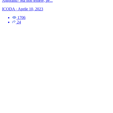
Algorand? Ma non temere, pe...
ICODA
·
Aprile 10, 2023
1706
24