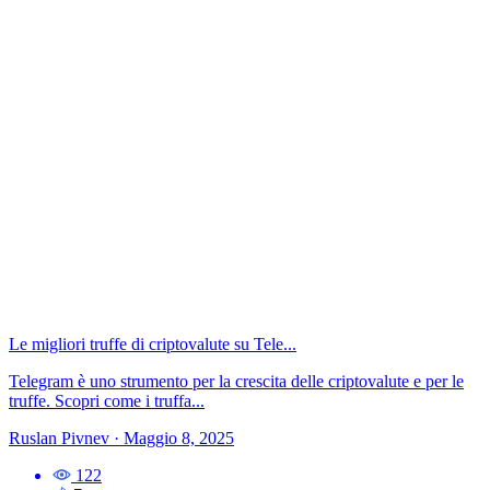
Le migliori truffe di criptovalute su Tele...
Telegram è uno strumento per la crescita delle criptovalute e per le
truffe. Scopri come i truffa...
Ruslan Pivnev
·
Maggio 8, 2025
122