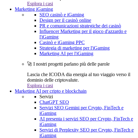
Esplora i casi
Marketing iGaming
SEO casinò e iGaming
Design per il casinò online
PR e comunicazioni strategiche dei casinò
Influencer Marketing per il gioco d'azzardo e
l'iGaming
Casinò e iGaming PPC
Strategia di marketing per l'iGaming
Marketing AI per l'iGaming
🚀 I nostri progetti parlano più delle parole
Lascia che ICODA dia energia al tuo viaggio verso il
dominio delle criptovalute.
Esplora i casi
Marketing AI per cripto e blockchain
Servizi
ChatGPT SEO
Servizi SEO Gemini per Crypto, FinTech e
iGaming
AI presenta i servizi SEO per Crypto, FinTech e
iGaming
Servizi di Perplexity SEO per Crypto, FinTech e
iGaming