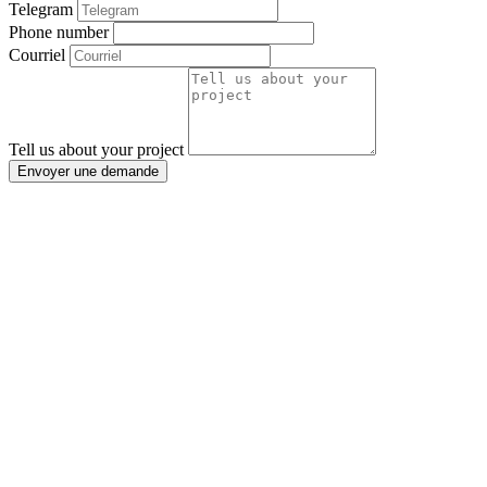
Telegram
Phone number
Courriel
Tell us about your project
Envoyer une demande