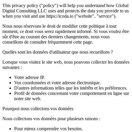
This privacy policy ("policy") will help you understand how Global
Digital Consulting LLC uses and protects the data you provide to us
when you visit and use https://icoda.io ("website", "service").
Nous nous réservons le droit de modifier cette politique à tout
moment, ce dont vous serez rapidement informé. Si vous voulez être
sûr d'être au courant des derniers changements, nous vous
conseillons de consulter fréquemment cette page.
Quelles sont les données d'utilisateur que nous recueillons ?
Lorsque vous visitez le site web, nous pouvons collecter les données
suivantes :
Votre adresse IP.
Vos coordonnées et votre adresse électronique.
D'autres informations telles que les intérêts et les préférences.
Profil de données concernant votre comportement en ligne sur
notre site web.
Pourquoi nous collectons vos données
Nous collectons vos données pour plusieurs raisons :
Pour mieux comprendre vos besoins.