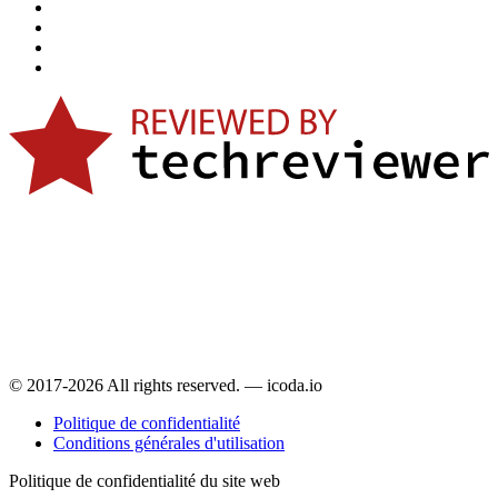
© 2017-2026 All rights reserved. — icoda.io
Politique de confidentialité
Conditions générales d'utilisation
Politique de confidentialité du site web