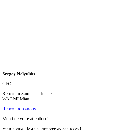
Sergey Nelyubin
CFO
Rencontrez-nous sur le site
WAGMI Miami
Rencontrons-nous
Merci de votre attention !
Votre demande a été envoyée avec succès !