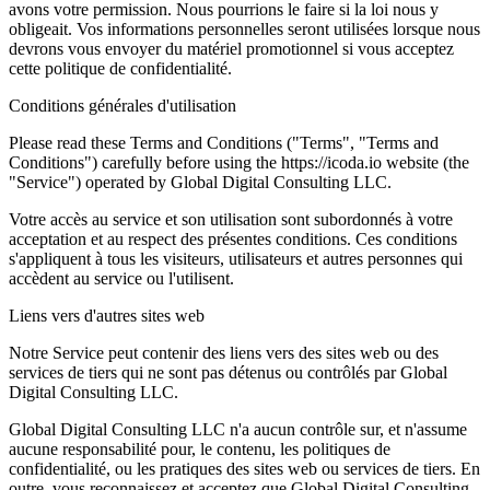
avons votre permission. Nous pourrions le faire si la loi nous y
obligeait. Vos informations personnelles seront utilisées lorsque nous
devrons vous envoyer du matériel promotionnel si vous acceptez
cette politique de confidentialité.
Conditions générales d'utilisation
Please read these Terms and Conditions ("Terms", "Terms and
Conditions") carefully before using the https://icoda.io website (the
"Service") operated by Global Digital Consulting LLC.
Votre accès au service et son utilisation sont subordonnés à votre
acceptation et au respect des présentes conditions. Ces conditions
s'appliquent à tous les visiteurs, utilisateurs et autres personnes qui
accèdent au service ou l'utilisent.
Liens vers d'autres sites web
Notre Service peut contenir des liens vers des sites web ou des
services de tiers qui ne sont pas détenus ou contrôlés par Global
Digital Consulting LLC.
Global Digital Consulting LLC n'a aucun contrôle sur, et n'assume
aucune responsabilité pour, le contenu, les politiques de
confidentialité, ou les pratiques des sites web ou services de tiers. En
outre, vous reconnaissez et acceptez que Global Digital Consulting