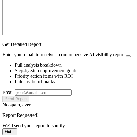
Get Detailed Report
Enter your email to receive a comprehensive AI visibility report
Full analysis breakdown
Step-by-step improvement guide
Priority action items with ROI
Industry benchmarks
Email
Send Report
No spam, ever.
Report Requested!
We’ll send your report to
shortly
Got it