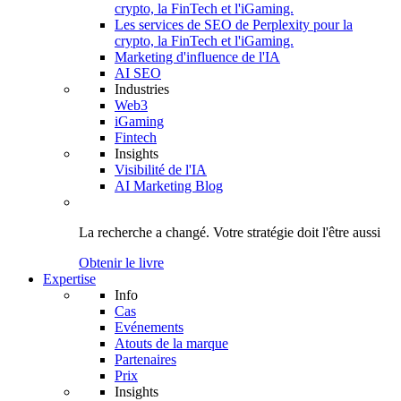
crypto, la FinTech et l'iGaming.
Les services de SEO de Perplexity pour la
crypto, la FinTech et l'iGaming.
Marketing d'influence de l'IA
AI SEO
Industries
Web3
iGaming
Fintech
Insights
Visibilité de l'IA
AI Marketing Blog
La recherche a changé.
Votre stratégie
doit l'être aussi
Obtenir le livre
Expertise
Info
Cas
Evénements
Atouts de la marque
Partenaires
Prix
Insights