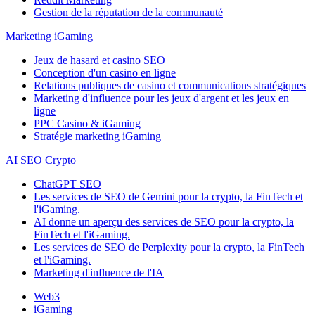
Gestion de la réputation de la communauté
Marketing iGaming
Jeux de hasard et casino SEO
Conception d'un casino en ligne
Relations publiques de casino et communications stratégiques
Marketing d'influence pour les jeux d'argent et les jeux en
ligne
PPC Casino & iGaming
Stratégie marketing iGaming
AI SEO Crypto
ChatGPT SEO
Les services de SEO de Gemini pour la crypto, la FinTech et
l'iGaming.
AI donne un aperçu des services de SEO pour la crypto, la
FinTech et l'iGaming.
Les services de SEO de Perplexity pour la crypto, la FinTech
et l'iGaming.
Marketing d'influence de l'IA
Web3
iGaming