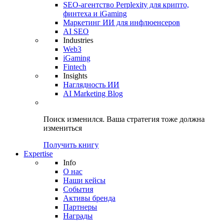
SEO-агентство Perplexity для крипто,
финтеха и iGaming
Маркетинг ИИ для инфлюенсеров
AI SEO
Industries
Web3
iGaming
Fintech
Insights
Наглядность ИИ
AI Marketing Blog
Поиск изменился.
Ваша стратегия
тоже должна
измениться
Получить книгу
Expertise
Info
О нас
Наши кейсы
События
Активы бренда
Партнеры
Награды