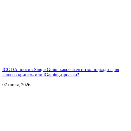
ICODA против Single Grain: какое агентство подходит для
вашего крипто- или iGaming-проекта?
07 июля, 2026