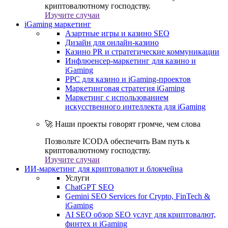
криптовалютному господству.
Изучите случаи
iGaming маркетинг
Азартные игры и казино SEO
Дизайн для онлайн-казино
Казино PR и стратегические коммуникации
Инфлюенсер-маркетинг для казино и
iGaming
PPC для казино и iGaming-проектов
Маркетинговая стратегия iGaming
Маркетинг с использованием
искусственного интеллекта для iGaming
🚀 Наши проекты говорят громче, чем слова
Позвольте ICODA обеспечить Вам путь к
криптовалютному господству.
Изучите случаи
ИИ-маркетинг для криптовалют и блокчейна
Услуги
ChatGPT SEO
Gemini SEO Services for Crypto, FinTech &
iGaming
AI SEO обзор SEO услуг для криптовалют,
финтех и iGaming