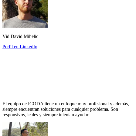
Vid David Mihelic
Perfil en LinkedIn
El equipo de ICODA tiene un enfoque muy profesional y además,
siempre encuentran soluciones para cualquier problema. Son
responsivos, leales y siempre intentan ayudar.