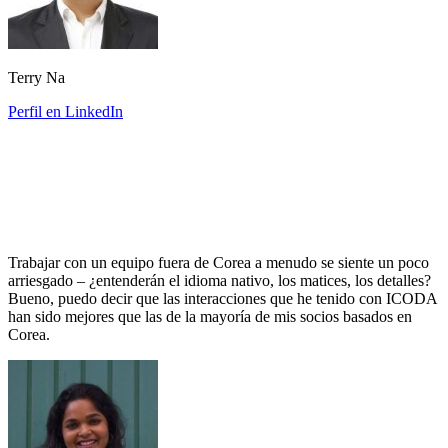
Terry Na
Perfil en LinkedIn
Trabajar con un equipo fuera de Corea a menudo se siente un poco
arriesgado – ¿entenderán el idioma nativo, los matices, los detalles?
Bueno, puedo decir que las interacciones que he tenido con ICODA
han sido mejores que las de la mayoría de mis socios basados en
Corea.