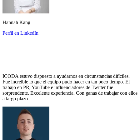
Hannah Kang
Perfil en LinkedIn
ICODA estuvo dispuesto a ayudarnos en circunstancias difíciles.
Fue increíble lo que el equipo pudo hacer en tan poco tiempo. El
trabajo en PR, YouTube e influenciadores de Twitter fue
sorprendente. Excelente experiencia. Con ganas de trabajar con ellos
a largo plazo.