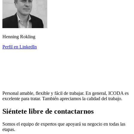
Henning Rokling
Perfil en LinkedIn
Personal amable, flexible y fácil de trabajar. En general, ICODA es
excelente para tratar. También apreciamos la calidad del trabajo.
Siéntete libre de contactarnos
Somos el equipo de expertos que apoyará su negocio en todas las
etapas.