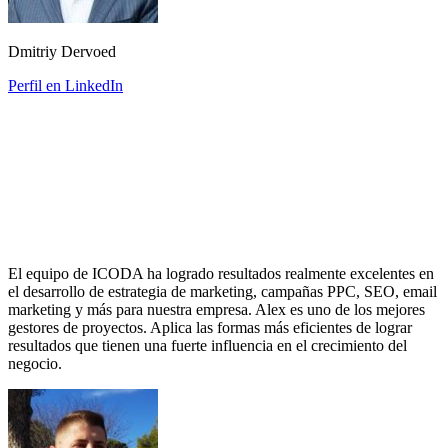
Dmitriy Dervoed
Perfil en LinkedIn
El equipo de ICODA ha logrado resultados realmente excelentes en
el desarrollo de estrategia de marketing, campañas PPC, SEO, email
marketing y más para nuestra empresa. Alex es uno de los mejores
gestores de proyectos. Aplica las formas más eficientes de lograr
resultados que tienen una fuerte influencia en el crecimiento del
negocio.