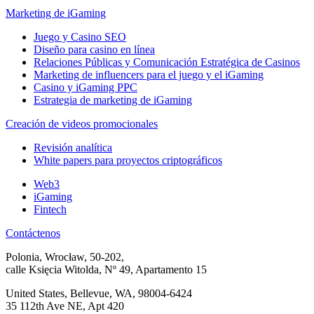
Marketing de iGaming
Juego y Casino SEO
Diseño para casino en línea
Relaciones Públicas y Comunicación Estratégica de Casinos
Marketing de influencers para el juego y el iGaming
Casino y iGaming PPC
Estrategia de marketing de iGaming
Creación de videos promocionales
Revisión analítica
White papers para proyectos criptográficos
Web3
iGaming
Fintech
Contáctenos
Polonia, Wrocław, 50-202,
calle Księcia Witolda, Nº 49, Apartamento 15
United States, Bellevue, WA, 98004-6424
35 112th Ave NE, Apt 420