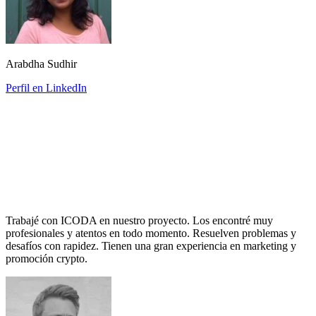
Arabdha Sudhir
Perfil en LinkedIn
Trabajé con ICODA en nuestro proyecto. Los encontré muy
profesionales y atentos en todo momento. Resuelven problemas y
desafíos con rapidez. Tienen una gran experiencia en marketing y
promoción crypto.