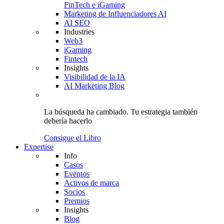
FinTech e iGaming
Marketing de Influenciadores AI
AI SEO
Industries
Web3
iGaming
Fintech
Insights
Visibilidad de la IA
AI Marketing Blog
La búsqueda ha cambiado.
Tu estrategia
también
debería hacerlo
Consigue el Libro
Expertise
Info
Casos
Eventos
Activos de marca
Socios
Premios
Insights
Blog