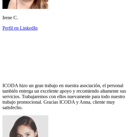
Irene C.
Perfil en LinkedIn
ICODA hizo un gran trabajo en nuestra asociación, el personal
también entrega un excelente apoyo y recomiendo altamente sus
servicios. Trabajaremos con ellos nuevamente para todo nuestro
trabajo promocional. Gracias ICODA y Anna, cliente muy
satisfecho.