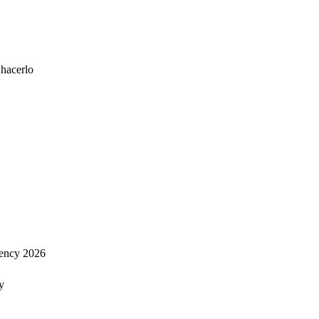
 hacerlo
ency 2026
y