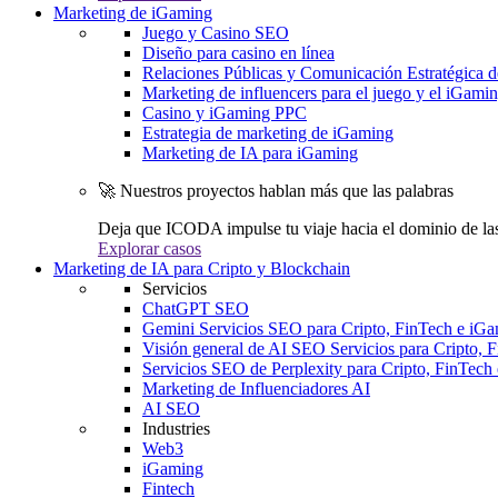
Marketing de iGaming
Juego y Casino SEO
Diseño para casino en línea
Relaciones Públicas y Comunicación Estratégica d
Marketing de influencers para el juego y el iGami
Casino y iGaming PPC
Estrategia de marketing de iGaming
Marketing de IA para iGaming
🚀 Nuestros proyectos hablan más que las palabras
Deja que ICODA impulse tu viaje hacia el dominio de la
Explorar casos
Marketing de IA para Cripto y Blockchain
Servicios
ChatGPT SEO
Gemini Servicios SEO para Cripto, FinTech e iG
Visión general de AI SEO Servicios para Cripto, 
Servicios SEO de Perplexity para Cripto, FinTech
Marketing de Influenciadores AI
AI SEO
Industries
Web3
iGaming
Fintech