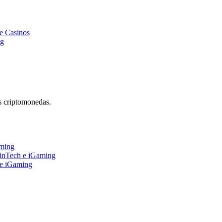
e Casinos
ng
s criptomonedas.
aming
FinTech e iGaming
 e iGaming