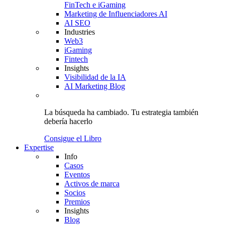
FinTech e iGaming
Marketing de Influenciadores AI
AI SEO
Industries
Web3
iGaming
Fintech
Insights
Visibilidad de la IA
AI Marketing Blog
La búsqueda ha cambiado.
Tu estrategia
también
debería hacerlo
Consigue el Libro
Expertise
Info
Casos
Eventos
Activos de marca
Socios
Premios
Insights
Blog