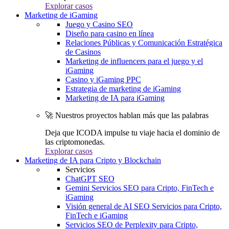
Explorar casos
Marketing de iGaming
Juego y Casino SEO
Diseño para casino en línea
Relaciones Públicas y Comunicación Estratégica
de Casinos
Marketing de influencers para el juego y el
iGaming
Casino y iGaming PPC
Estrategia de marketing de iGaming
Marketing de IA para iGaming
🚀 Nuestros proyectos hablan más que las palabras
Deja que ICODA impulse tu viaje hacia el dominio de
las criptomonedas.
Explorar casos
Marketing de IA para Cripto y Blockchain
Servicios
ChatGPT SEO
Gemini Servicios SEO para Cripto, FinTech e
iGaming
Visión general de AI SEO Servicios para Cripto,
FinTech e iGaming
Servicios SEO de Perplexity para Cripto,