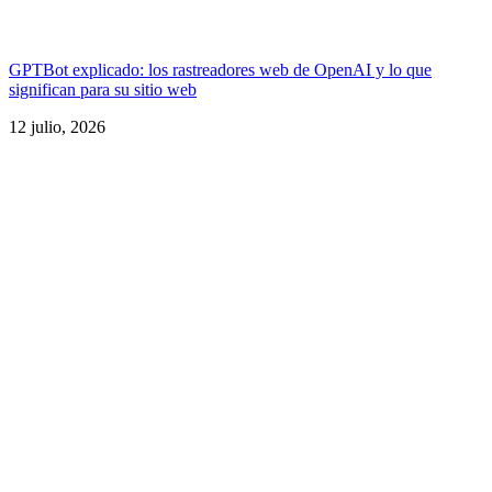
GPTBot explicado: los rastreadores web de OpenAI y lo que
significan para su sitio web
12 julio, 2026