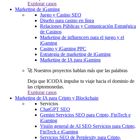
Explorar casos
Marketing de iGaming
Juego y Casino SEO
Diseño para casino en línea
Relaciones Públicas y Comunicación Estratégica
de Casinos
Marketing de influencers para el juego y el
iGaming
Casino y iGaming PPC
Estrategia de marketing de iGaming
Marketing de IA para iGaming
🚀 Nuestros proyectos hablan más que las palabras
Deja que ICODA impulse tu viaje hacia el dominio de
las criptomonedas.
Explorar casos
Marketing de IA para Cripto y Blockchain
Servicios
ChatGPT SEO
Gemini Servicios SEO para Cripto, FinTech e
iGaming
Visión general de AI SEO Servicios para Cripto,
FinTech e iGaming
Servicios SEO de Perplexity para Cripto,