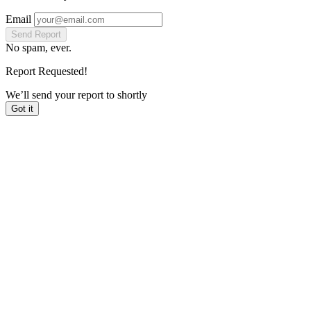
Email
Send Report
No spam, ever.
Report Requested!
We’ll send your report to
shortly
Got it