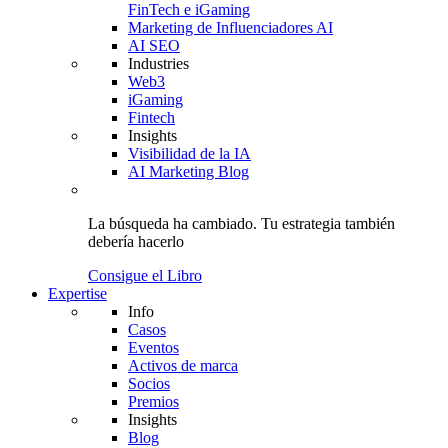
FinTech e iGaming
Marketing de Influenciadores AI
AI SEO
Industries
Web3
iGaming
Fintech
Insights
Visibilidad de la IA
AI Marketing Blog
La búsqueda ha cambiado.
Tu estrategia
también
debería hacerlo
Consigue el Libro
Expertise
Info
Casos
Eventos
Activos de marca
Socios
Premios
Insights
Blog