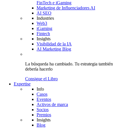
FinTech e iGaming
Marketing de Influenciadores AI
AI SEO
Industries
Web3
iGaming
Fintech
Insights
Visibilidad de la IA
AI Marketing Blog
La búsqueda ha cambiado.
Tu estrategia
también
debería hacerlo
Consigue el Libro
Expertise
Info
Casos
Eventos
Activos de marca
Socios
Premios
Insights
Blog