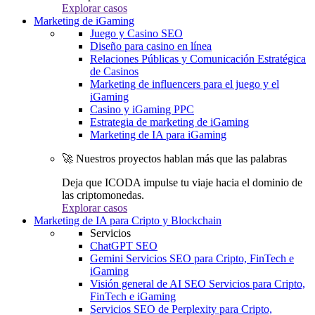
Explorar casos
Marketing de iGaming
Juego y Casino SEO
Diseño para casino en línea
Relaciones Públicas y Comunicación Estratégica
de Casinos
Marketing de influencers para el juego y el
iGaming
Casino y iGaming PPC
Estrategia de marketing de iGaming
Marketing de IA para iGaming
🚀 Nuestros proyectos hablan más que las palabras
Deja que ICODA impulse tu viaje hacia el dominio de
las criptomonedas.
Explorar casos
Marketing de IA para Cripto y Blockchain
Servicios
ChatGPT SEO
Gemini Servicios SEO para Cripto, FinTech e
iGaming
Visión general de AI SEO Servicios para Cripto,
FinTech e iGaming
Servicios SEO de Perplexity para Cripto,