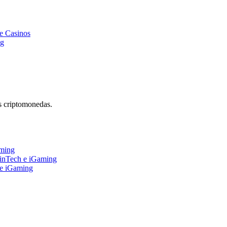
e Casinos
ng
s criptomonedas.
aming
FinTech e iGaming
 e iGaming