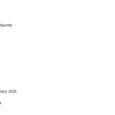
 hacerlo
ency 2026
y