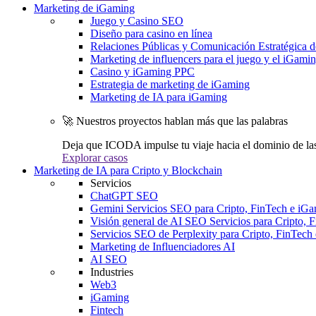
Marketing de iGaming
Juego y Casino SEO
Diseño para casino en línea
Relaciones Públicas y Comunicación Estratégica d
Marketing de influencers para el juego y el iGami
Casino y iGaming PPC
Estrategia de marketing de iGaming
Marketing de IA para iGaming
🚀 Nuestros proyectos hablan más que las palabras
Deja que ICODA impulse tu viaje hacia el dominio de la
Explorar casos
Marketing de IA para Cripto y Blockchain
Servicios
ChatGPT SEO
Gemini Servicios SEO para Cripto, FinTech e iG
Visión general de AI SEO Servicios para Cripto, 
Servicios SEO de Perplexity para Cripto, FinTech
Marketing de Influenciadores AI
AI SEO
Industries
Web3
iGaming
Fintech