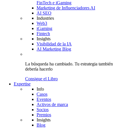
FinTech e iGaming
Marketing de Influenciadores AI
AI SEO
Industries
Web3
iGaming
Fintech
Insights
Visibilidad de la IA
AI Marketing Blog
La búsqueda ha cambiado.
Tu estrategia
también
debería hacerlo
Consigue el Libro
Expertise
Info
Casos
Eventos
Activos de marca
Socios
Premios
Insights
Blog