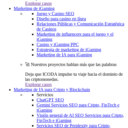
Explorar casos
Marketing de iGaming
Juego y Casino SEO
Diseño para casino en línea
Relaciones Públicas y Comunicación Estratégica
de Casinos
Marketing de influencers para el juego y el
iGaming
Casino y iGaming PPC
Estrategia de marketing de iGaming
Marketing de IA para iGaming
🚀 Nuestros proyectos hablan más que las palabras
Deja que ICODA impulse tu viaje hacia el dominio de
las criptomonedas.
Explorar casos
Marketing de IA para Cripto y Blockchain
Servicios
ChatGPT SEO
Gemini Servicios SEO para Cripto, FinTech e
iGaming
Visión general de AI SEO Servicios para Cripto,
FinTech e iGaming
Servicios SEO de Perplexity para Cripto,