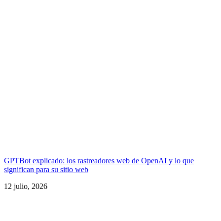
GPTBot explicado: los rastreadores web de OpenAI y lo que
significan para su sitio web
12 julio, 2026