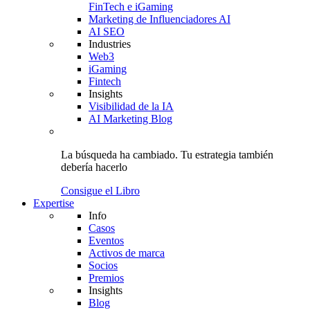
FinTech e iGaming
Marketing de Influenciadores AI
AI SEO
Industries
Web3
iGaming
Fintech
Insights
Visibilidad de la IA
AI Marketing Blog
La búsqueda ha cambiado.
Tu estrategia
también
debería hacerlo
Consigue el Libro
Expertise
Info
Casos
Eventos
Activos de marca
Socios
Premios
Insights
Blog