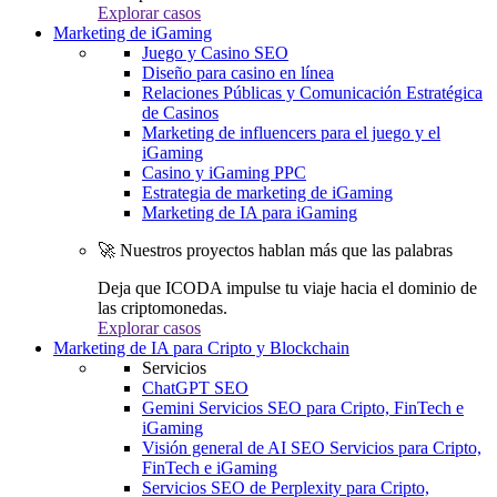
Explorar casos
Marketing de iGaming
Juego y Casino SEO
Diseño para casino en línea
Relaciones Públicas y Comunicación Estratégica
de Casinos
Marketing de influencers para el juego y el
iGaming
Casino y iGaming PPC
Estrategia de marketing de iGaming
Marketing de IA para iGaming
🚀 Nuestros proyectos hablan más que las palabras
Deja que ICODA impulse tu viaje hacia el dominio de
las criptomonedas.
Explorar casos
Marketing de IA para Cripto y Blockchain
Servicios
ChatGPT SEO
Gemini Servicios SEO para Cripto, FinTech e
iGaming
Visión general de AI SEO Servicios para Cripto,
FinTech e iGaming
Servicios SEO de Perplexity para Cripto,