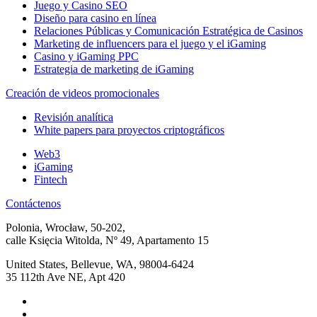
Juego y Casino SEO
Diseño para casino en línea
Relaciones Públicas y Comunicación Estratégica de Casinos
Marketing de influencers para el juego y el iGaming
Casino y iGaming PPC
Estrategia de marketing de iGaming
Creación de videos promocionales
Revisión analítica
White papers para proyectos criptográficos
Web3
iGaming
Fintech
Contáctenos
Polonia, Wrocław, 50-202,
calle Księcia Witolda, Nº 49, Apartamento 15
United States, Bellevue, WA, 98004-6424
35 112th Ave NE, Apt 420