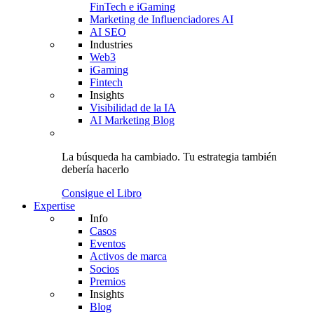
FinTech e iGaming
Marketing de Influenciadores AI
AI SEO
Industries
Web3
iGaming
Fintech
Insights
Visibilidad de la IA
AI Marketing Blog
La búsqueda ha cambiado.
Tu estrategia
también
debería hacerlo
Consigue el Libro
Expertise
Info
Casos
Eventos
Activos de marca
Socios
Premios
Insights
Blog