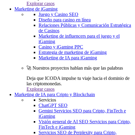
Explorar casos
Marketing de iGaming
Juego y Casino SEO
Diseño para casino en línea
Relaciones Públicas y Comunicación Estratégica
de Casinos
Marketing de influencers para el juego y el
iGaming
Casino y iGaming PPC
Estrategia de marketing de iGaming
Marketing de IA para iGaming
🚀 Nuestros proyectos hablan más que las palabras
Deja que ICODA impulse tu viaje hacia el dominio de
las criptomonedas.
Explorar casos
Marketing de IA para Cripto y Blockchain
Servicios
ChatGPT SEO
Gemini Servicios SEO para Cripto, FinTech e
iGaming
Visión general de AI SEO Servicios para Cripto,
FinTech e iGaming
Servicios SEO de Perplexity para Cripto,