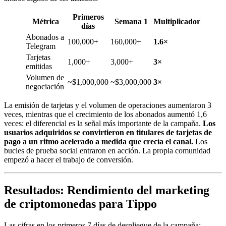
Primeros
Métrica
Semana 1
Multiplicador
días
Abonados a
100,000+
160,000+
1.6×
Telegram
Tarjetas
1,000+
3,000+
3×
emitidas
Volumen de
~$1,000,000
~$3,000,000
3×
negociación
La emisión de tarjetas y el volumen de operaciones aumentaron 3
veces, mientras que el crecimiento de los abonados aumentó 1,6
veces: el diferencial es la señal más importante de la campaña.
Los
usuarios adquiridos se convirtieron en titulares de tarjetas de
pago a un ritmo acelerado a medida que crecía el canal.
Los
bucles de prueba social entraron en acción. La propia comunidad
empezó a hacer el trabajo de conversión.
Resultados: Rendimiento del marketing
de criptomonedas para Tippo
Las cifras en los primeros 7 días de despliegue de la campaña: