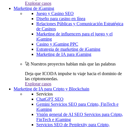
Explorar casos
Marketing de iGaming
Juego y Casino SEO
Diseño para casino en línea
Relaciones Públicas y Comunicación Estratégica
de Casinos
Marketing de influencers para el juego y el
iGaming
Casino y iGaming PPC
Estrategia de marketing de iGaming
Marketing de IA para iGaming
🚀 Nuestros proyectos hablan más que las palabras
Deja que ICODA impulse tu viaje hacia el dominio de
las criptomonedas.
Explorar casos
Marketing de IA para Cripto y Blockchain
Servicios
ChatGPT SEO
Gemini Servicios SEO para Cripto, FinTech e
iGaming
Visión general de AI SEO Servicios para Cripto,
FinTech e iGaming
Servicios SEO de Perplexity para Cripto,