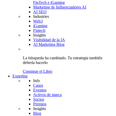
FinTech e iGaming
Marketing de Influenciadores AI
AI SEO
Industries
Web3
iGaming
Fintech
Insights
Visibilidad de la IA
AI Marketing Blog
La búsqueda ha cambiado.
Tu estrategia
también
debería hacerlo
Consigue el Libro
Expertise
Info
Casos
Eventos
Activos de marca
Socios
Premios
Insights
Blog