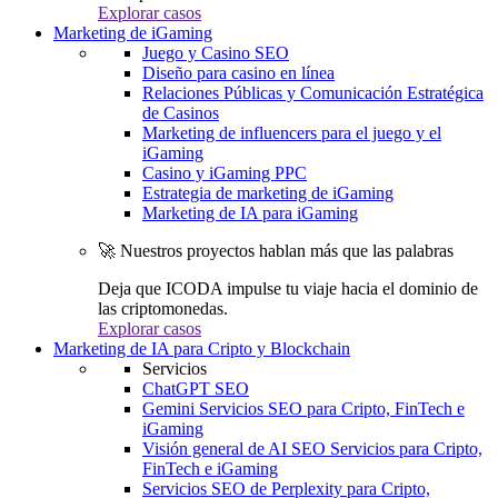
Explorar casos
Marketing de iGaming
Juego y Casino SEO
Diseño para casino en línea
Relaciones Públicas y Comunicación Estratégica
de Casinos
Marketing de influencers para el juego y el
iGaming
Casino y iGaming PPC
Estrategia de marketing de iGaming
Marketing de IA para iGaming
🚀 Nuestros proyectos hablan más que las palabras
Deja que ICODA impulse tu viaje hacia el dominio de
las criptomonedas.
Explorar casos
Marketing de IA para Cripto y Blockchain
Servicios
ChatGPT SEO
Gemini Servicios SEO para Cripto, FinTech e
iGaming
Visión general de AI SEO Servicios para Cripto,
FinTech e iGaming
Servicios SEO de Perplexity para Cripto,