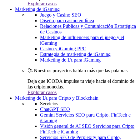
Explorar casos
Marketing de iGaming
Juego y Casino SEO
Diseño para casino en línea
Relaciones Públicas y Comunicación Estratégica
de Casinos
Marketing de influencers para el juego y el
iGaming
Casino y iGaming PPC
Estrategia de marketing de iGaming
Marketing de IA para iGaming
🚀 Nuestros proyectos hablan más que las palabras
Deja que ICODA impulse tu viaje hacia el dominio de
las criptomonedas.
Explorar casos
Marketing de IA para Cripto y Blockchain
Servicios
ChatGPT SEO
Gemini Servicios SEO para Cripto, FinTech e
iGaming
Visión general de AI SEO Servicios para Cripto,
FinTech e iGaming
Servicios SEO de Perplexity para Cripto,