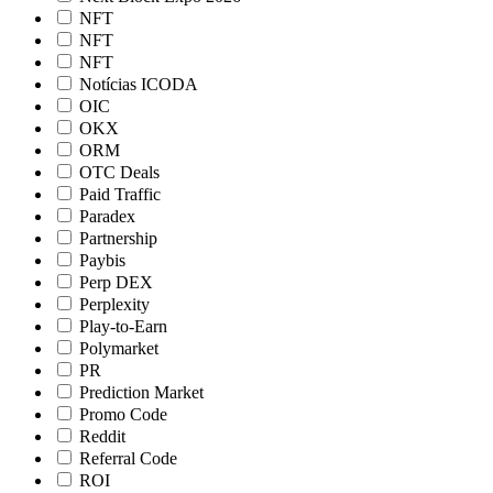
NFT
NFT
NFT
Notícias ICODA
OIC
OKX
ORM
OTC Deals
Paid Traffic
Paradex
Partnership
Paybis
Perp DEX
Perplexity
Play-to-Earn
Polymarket
PR
Prediction Market
Promo Code
Reddit
Referral Code
ROI