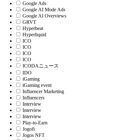
Google Ads
Google AI Mode Ads
Google AI Overviews
GRVT
Hyperbeat
Hyperliquid
ICO
ICO
ICO
ICO
ICODAニュース
IDO
iGaming
iGaming event
Influencer Marketing
Influencers
Interview
Interview
Interview
Play-to-Earn
Jogofi
Jogos NFT