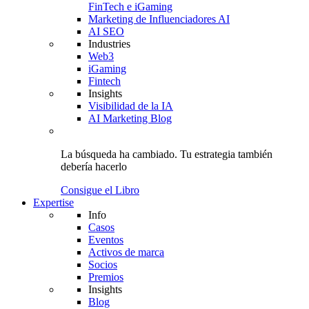
FinTech e iGaming
Marketing de Influenciadores AI
AI SEO
Industries
Web3
iGaming
Fintech
Insights
Visibilidad de la IA
AI Marketing Blog
La búsqueda ha cambiado.
Tu estrategia
también
debería hacerlo
Consigue el Libro
Expertise
Info
Casos
Eventos
Activos de marca
Socios
Premios
Insights
Blog