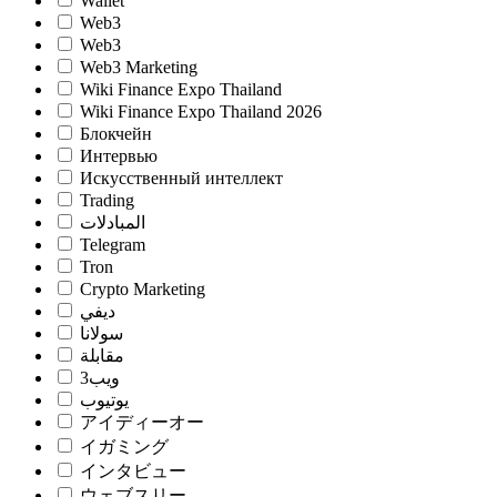
Wallet
Web3
Web3
Web3 Marketing
Wiki Finance Expo Thailand
Wiki Finance Expo Thailand 2026
Блокчейн
Интервью
Искусственный интеллект
Trading
المبادلات
Telegram
Tron
Crypto Marketing
ديفي
سولانا
مقابلة
ويب3
يوتيوب
アイディーオー
イガミング
インタビュー
ウェブスリー