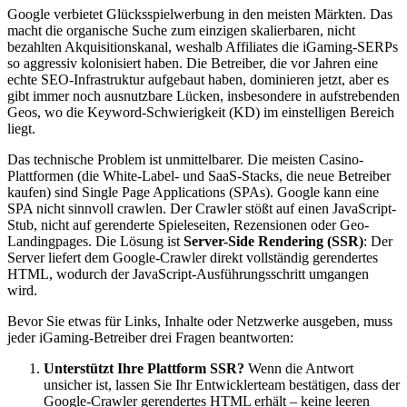
Google verbietet Glücksspielwerbung in den meisten Märkten. Das
macht die organische Suche zum einzigen skalierbaren, nicht
bezahlten Akquisitionskanal, weshalb Affiliates die iGaming-SERPs
so aggressiv kolonisiert haben. Die Betreiber, die vor Jahren eine
echte SEO-Infrastruktur aufgebaut haben, dominieren jetzt, aber es
gibt immer noch ausnutzbare Lücken, insbesondere in aufstrebenden
Geos, wo die Keyword-Schwierigkeit (KD) im einstelligen Bereich
liegt.
Das technische Problem ist unmittelbarer. Die meisten Casino-
Plattformen (die White-Label- und SaaS-Stacks, die neue Betreiber
kaufen) sind Single Page Applications (SPAs). Google kann eine
SPA nicht sinnvoll crawlen. Der Crawler stößt auf einen JavaScript-
Stub, nicht auf gerenderte Spieleseiten, Rezensionen oder Geo-
Landingpages. Die Lösung ist
Server-Side Rendering (SSR)
: Der
Server liefert dem Google-Crawler direkt vollständig gerendertes
HTML, wodurch der JavaScript-Ausführungsschritt umgangen
wird.
Bevor Sie etwas für Links, Inhalte oder Netzwerke ausgeben, muss
jeder iGaming-Betreiber drei Fragen beantworten:
Unterstützt Ihre Plattform SSR?
Wenn die Antwort
unsicher ist, lassen Sie Ihr Entwicklerteam bestätigen, dass der
Google-Crawler gerendertes HTML erhält – keine leeren