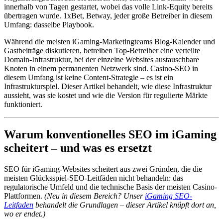
innerhalb von Tagen gestartet, wobei das volle Link-Equity bereits
übertragen wurde. 1xBet, Betway, jeder große Betreiber in diesem
Umfang: dasselbe Playbook.
Während die meisten iGaming-Marketingteams Blog-Kalender und
Gastbeiträge diskutieren, betreiben Top-Betreiber eine verteilte
Domain-Infrastruktur, bei der einzelne Websites austauschbare
Knoten in einem permanenten Netzwerk sind. Casino-SEO in
diesem Umfang ist keine Content-Strategie – es ist ein
Infrastrukturspiel. Dieser Artikel behandelt, wie diese Infrastruktur
aussieht, was sie kostet und wie die Version für regulierte Märkte
funktioniert.
Warum konventionelles SEO im iGaming
scheitert – und was es ersetzt
SEO für iGaming-Websites scheitert aus zwei Gründen, die die
meisten Glücksspiel-SEO-Leitfäden nicht behandeln: das
regulatorische Umfeld und die technische Basis der meisten Casino-
Plattformen.
(Neu in diesem Bereich? Unser
iGaming SEO-
Leitfaden
behandelt die Grundlagen – dieser Artikel knüpft dort an,
wo er endet.)