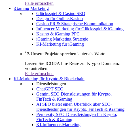
Fälle erforschen
iGaming Marketing
Glücksspiel & Casino SEO
Design für Online-Kasino
Casino PR & Strategische Kommunikation
Influencer Marketing für Glücksspiel & iGaming
Kasino & iGaming PPC
iGaming Marketing Strategie
KI-Marketing für iGaming
🚀 Unsere Projekte sprechen lauter als Worte
Lassen Sie ICODA Ihre Reise zur Krypto-Dominanz
vorantreiben.
Fälle erforschen
KI-Marketing für Krypto & Blockchain
Dienstleistungen
ChatGPT SEO
Gemini SEO Dienstleistungen für Krypto,
FinTech & iGaming
AI SEO bietet einen Überblick über SEO-
Dienstleistungen für Krypto, FinTech & iGaming
Perplexity-SEO-Dienstleistungen für Krypto,
FinTech & iGaming
KI-Influencer-Marketing