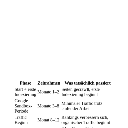
Phase
Zeitrahmen
Was tatsächlich passiert
Start + erste
Seiten gecrawlt, erste
Monate 1–2
Indexierung
Indexierung beginnt
Google
Minimaler Traffic trotz
Sandbox-
Monate 3–8
laufender Arbeit
Periode
Traffic-
Rankings verbessern sich,
Monat 8–12
Beginn
organischer Traffic beginnt