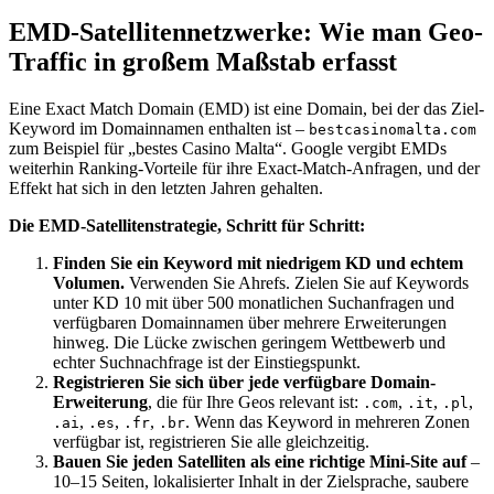
EMD-Satellitennetzwerke: Wie man Geo-
Traffic in großem Maßstab erfasst
Eine Exact Match Domain (EMD) ist eine Domain, bei der das Ziel-
Keyword im Domainnamen enthalten ist –
bestcasinomalta.com
zum Beispiel für „bestes Casino Malta“. Google vergibt EMDs
weiterhin Ranking-Vorteile für ihre Exact-Match-Anfragen, und der
Effekt hat sich in den letzten Jahren gehalten.
Die EMD-Satellitenstrategie, Schritt für Schritt:
Finden Sie ein Keyword mit niedrigem KD und echtem
Volumen.
Verwenden Sie Ahrefs. Zielen Sie auf Keywords
unter KD 10 mit über 500 monatlichen Suchanfragen und
verfügbaren Domainnamen über mehrere Erweiterungen
hinweg. Die Lücke zwischen geringem Wettbewerb und
echter Suchnachfrage ist der Einstiegspunkt.
Registrieren Sie sich über jede verfügbare Domain-
Erweiterung
, die für Ihre Geos relevant ist:
,
,
,
.com
.it
.pl
,
,
,
. Wenn das Keyword in mehreren Zonen
.ai
.es
.fr
.br
verfügbar ist, registrieren Sie alle gleichzeitig.
Bauen Sie jeden Satelliten als eine richtige Mini-Site auf
–
10–15 Seiten, lokalisierter Inhalt in der Zielsprache, saubere