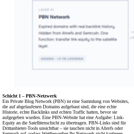
Schicht 1 – PBN-Netzwerk
Ein Private Blog Network (PBN) ist eine Sammlung von Websites,
die auf abgelaufenen Domains aufgebaut sind, die eine echte
Historie, echte Backlinks und echten Traffic hatten, bevor sie
aufgegeben wurden. Eine PBN-Website hat eine Aufgabe: Link-
Equity an die Satellitenschicht zu übertragen. PBN-Links sind für
Drittanbieter-Tools unsichtbar – sie tauchen nicht in Ahrefs oder
Semrush auf, sodass Wettbewerber Ihr Netzwerk nicht kartieren