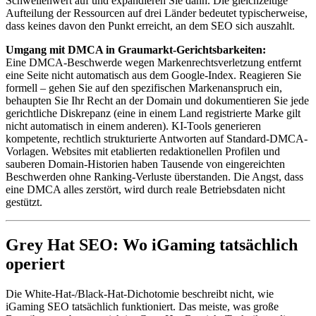
Schwellenwert auf und expandieren Sie dann. Die gleichzeitige
Aufteilung der Ressourcen auf drei Länder bedeutet typischerweise,
dass keines davon den Punkt erreicht, an dem SEO sich auszahlt.
Umgang mit DMCA in Graumarkt-Gerichtsbarkeiten:
Eine DMCA-Beschwerde wegen Markenrechtsverletzung entfernt
eine Seite nicht automatisch aus dem Google-Index. Reagieren Sie
formell – gehen Sie auf den spezifischen Markenanspruch ein,
behaupten Sie Ihr Recht an der Domain und dokumentieren Sie jede
gerichtliche Diskrepanz (eine in einem Land registrierte Marke gilt
nicht automatisch in einem anderen). KI-Tools generieren
kompetente, rechtlich strukturierte Antworten auf Standard-DMCA-
Vorlagen. Websites mit etablierten redaktionellen Profilen und
sauberen Domain-Historien haben Tausende von eingereichten
Beschwerden ohne Ranking-Verluste überstanden. Die Angst, dass
eine DMCA alles zerstört, wird durch reale Betriebsdaten nicht
gestützt.
Grey Hat SEO: Wo iGaming tatsächlich
operiert
Die White-Hat-/Black-Hat-Dichotomie beschreibt nicht, wie
iGaming SEO tatsächlich funktioniert. Das meiste, was große