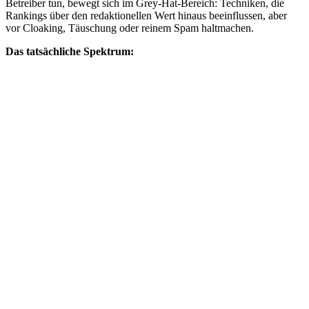
Betreiber tun, bewegt sich im Grey-Hat-Bereich: Techniken, die
Rankings über den redaktionellen Wert hinaus beeinflussen, aber
vor Cloaking, Täuschung oder reinem Spam haltmachen.
Das tatsächliche Spektrum: