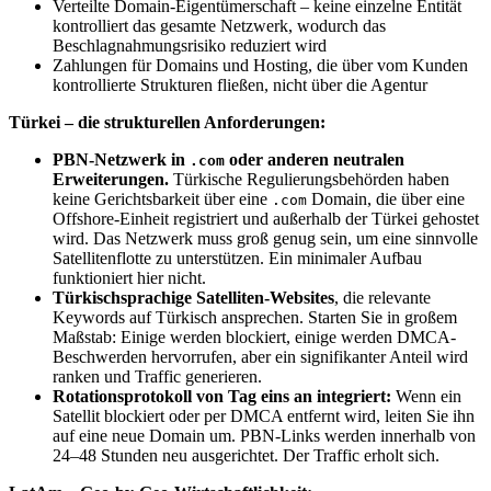
Verteilte Domain-Eigentümerschaft – keine einzelne Entität
kontrolliert das gesamte Netzwerk, wodurch das
Beschlagnahmungsrisiko reduziert wird
Zahlungen für Domains und Hosting, die über vom Kunden
kontrollierte Strukturen fließen, nicht über die Agentur
Türkei – die strukturellen Anforderungen:
PBN-Netzwerk in
oder anderen neutralen
.com
Erweiterungen.
Türkische Regulierungsbehörden haben
keine Gerichtsbarkeit über eine
Domain, die über eine
.com
Offshore-Einheit registriert und außerhalb der Türkei gehostet
wird. Das Netzwerk muss groß genug sein, um eine sinnvolle
Satellitenflotte zu unterstützen. Ein minimaler Aufbau
funktioniert hier nicht.
Türkischsprachige Satelliten-Websites
, die relevante
Keywords auf Türkisch ansprechen. Starten Sie in großem
Maßstab: Einige werden blockiert, einige werden DMCA-
Beschwerden hervorrufen, aber ein signifikanter Anteil wird
ranken und Traffic generieren.
Rotationsprotokoll von Tag eins an integriert:
Wenn ein
Satellit blockiert oder per DMCA entfernt wird, leiten Sie ihn
auf eine neue Domain um. PBN-Links werden innerhalb von
24–48 Stunden neu ausgerichtet. Der Traffic erholt sich.