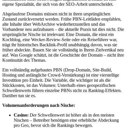
eigene Spezialität, die sich von der SEO-Arbeit unterscheidet.
Abgelaufene Domains müssen nicht in ihren ursprünglichen
Zustand zurückversetzt werden. Frühe PBN-Leitfäden empfahlen,
alte Inhalte über WebArchive wiederherzustellen und das
Vorhandene neu aufzubauen – die aktuelle Praxis tut dies nicht. Die
ursprüngliche Nische ist irrelevant: Eine Domain, die einst ein
Kochblog, eine Wecker-Review-Seite oder ein Reiseführer war,
trägt ihr historisches Backlink-Profil unabhängig davon, was sie
früher abdeckte. Bauen Sie sie vollständig in Ihrem Zielvertikal neu
auf. Was Google schätzt, ist die Geschichte der Domain – nicht ihre
Kontinuität des Themas.
Ein vollständig aufgebautes PBN (Drop-Domain, Site-Build,
Hosting und anfängliche Crowd-Verstärkung) ist eine vierstellige
Investition pro Einheit. Die Variable, die wichtiger ist als die
Stückkosten, ist das Volumen: Unterhalb eines geospezifischen
Schwellenwerts führen einzelne PBNs nicht zu Ranking-Effekten.
Darüber tun sie es.
Volumenanforderungen nach Nische:
Casino:
Der Schwellenwert ist höher als in den meisten
Nischen – Betreiber benötigen eine erhebliche Abdeckung
pro Geo, bevor sich die Rankings bewegen.