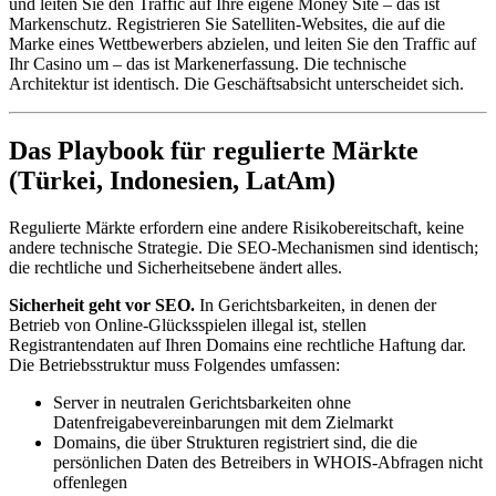
und leiten Sie den Traffic auf Ihre eigene Money Site – das ist
Markenschutz. Registrieren Sie Satelliten-Websites, die auf die
Marke eines Wettbewerbers abzielen, und leiten Sie den Traffic auf
Ihr Casino um – das ist Markenerfassung. Die technische
Architektur ist identisch. Die Geschäftsabsicht unterscheidet sich.
Das Playbook für regulierte Märkte
(Türkei, Indonesien, LatAm)
Regulierte Märkte erfordern eine andere Risikobereitschaft, keine
andere technische Strategie. Die SEO-Mechanismen sind identisch;
die rechtliche und Sicherheitsebene ändert alles.
Sicherheit geht vor SEO.
In Gerichtsbarkeiten, in denen der
Betrieb von Online-Glücksspielen illegal ist, stellen
Registrantendaten auf Ihren Domains eine rechtliche Haftung dar.
Die Betriebsstruktur muss Folgendes umfassen:
Server in neutralen Gerichtsbarkeiten ohne
Datenfreigabevereinbarungen mit dem Zielmarkt
Domains, die über Strukturen registriert sind, die die
persönlichen Daten des Betreibers in WHOIS-Abfragen nicht
offenlegen