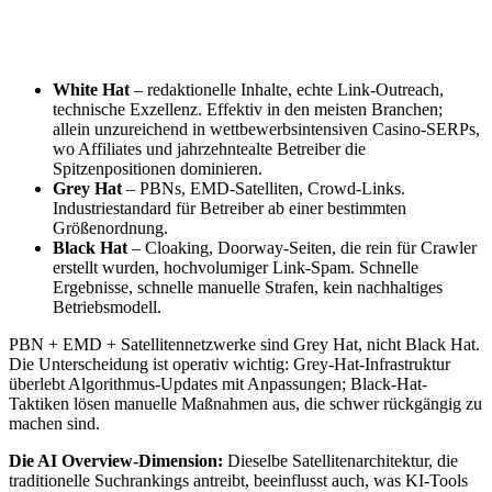
White Hat
– redaktionelle Inhalte, echte Link-Outreach,
technische Exzellenz. Effektiv in den meisten Branchen;
allein unzureichend in wettbewerbsintensiven Casino-SERPs,
wo Affiliates und jahrzehntealte Betreiber die
Spitzenpositionen dominieren.
Grey Hat
– PBNs, EMD-Satelliten, Crowd-Links.
Industriestandard für Betreiber ab einer bestimmten
Größenordnung.
Black Hat
– Cloaking, Doorway-Seiten, die rein für Crawler
erstellt wurden, hochvolumiger Link-Spam. Schnelle
Ergebnisse, schnelle manuelle Strafen, kein nachhaltiges
Betriebsmodell.
PBN + EMD + Satellitennetzwerke sind Grey Hat, nicht Black Hat.
Die Unterscheidung ist operativ wichtig: Grey-Hat-Infrastruktur
überlebt Algorithmus-Updates mit Anpassungen; Black-Hat-
Taktiken lösen manuelle Maßnahmen aus, die schwer rückgängig zu
machen sind.
Die AI Overview-Dimension:
Dieselbe Satellitenarchitektur, die
traditionelle Suchrankings antreibt, beeinflusst auch, was KI-Tools