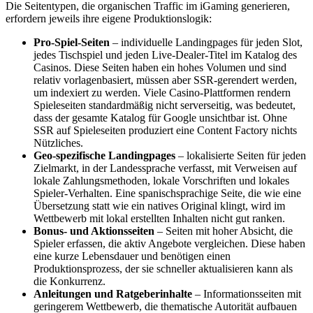
Die Seitentypen, die organischen Traffic im iGaming generieren,
erfordern jeweils ihre eigene Produktionslogik:
Pro-Spiel-Seiten
– individuelle Landingpages für jeden Slot,
jedes Tischspiel und jeden Live-Dealer-Titel im Katalog des
Casinos. Diese Seiten haben ein hohes Volumen und sind
relativ vorlagenbasiert, müssen aber SSR-gerendert werden,
um indexiert zu werden. Viele Casino-Plattformen rendern
Spieleseiten standardmäßig nicht serverseitig, was bedeutet,
dass der gesamte Katalog für Google unsichtbar ist. Ohne
SSR auf Spieleseiten produziert eine Content Factory nichts
Nützliches.
Geo-spezifische Landingpages
– lokalisierte Seiten für jeden
Zielmarkt, in der Landessprache verfasst, mit Verweisen auf
lokale Zahlungsmethoden, lokale Vorschriften und lokales
Spieler-Verhalten. Eine spanischsprachige Seite, die wie eine
Übersetzung statt wie ein natives Original klingt, wird im
Wettbewerb mit lokal erstellten Inhalten nicht gut ranken.
Bonus- und Aktionsseiten
– Seiten mit hoher Absicht, die
Spieler erfassen, die aktiv Angebote vergleichen. Diese haben
eine kurze Lebensdauer und benötigen einen
Produktionsprozess, der sie schneller aktualisieren kann als
die Konkurrenz.
Anleitungen und Ratgeberinhalte
– Informationsseiten mit
geringerem Wettbewerb, die thematische Autorität aufbauen