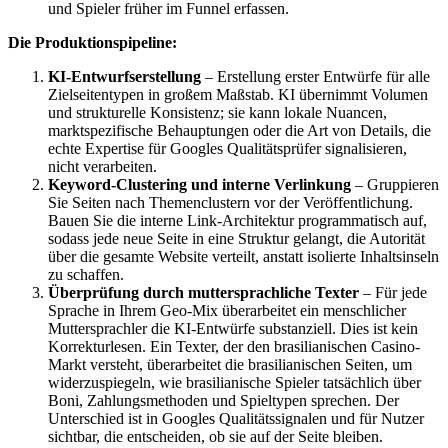
und Spieler früher im Funnel erfassen.
Die Produktionspipeline:
KI-Entwurfserstellung
– Erstellung erster Entwürfe für alle
Zielseitentypen in großem Maßstab. KI übernimmt Volumen
und strukturelle Konsistenz; sie kann lokale Nuancen,
marktspezifische Behauptungen oder die Art von Details, die
echte Expertise für Googles Qualitätsprüfer signalisieren,
nicht verarbeiten.
Keyword-Clustering und interne Verlinkung
– Gruppieren
Sie Seiten nach Themenclustern vor der Veröffentlichung.
Bauen Sie die interne Link-Architektur programmatisch auf,
sodass jede neue Seite in eine Struktur gelangt, die Autorität
über die gesamte Website verteilt, anstatt isolierte Inhaltsinseln
zu schaffen.
Überprüfung durch muttersprachliche Texter
– Für jede
Sprache in Ihrem Geo-Mix überarbeitet ein menschlicher
Muttersprachler die KI-Entwürfe substanziell. Dies ist kein
Korrekturlesen. Ein Texter, der den brasilianischen Casino-
Markt versteht, überarbeitet die brasilianischen Seiten, um
widerzuspiegeln, wie brasilianische Spieler tatsächlich über
Boni, Zahlungsmethoden und Spieltypen sprechen. Der
Unterschied ist in Googles Qualitätssignalen und für Nutzer
sichtbar, die entscheiden, ob sie auf der Seite bleiben.