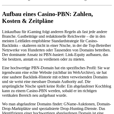
Aufbau eines Casino-PBN: Zahlen,
Kosten & Zeitpläne
Linkaufbau für iGaming folgt anderen Regeln als fast jede andere
Branche. Gastbeiträge und redaktionelle Reichweite – die in den
meisten Leitfäden empfohlene Standardstrategie für Casino-
Backlinks – skalieren nicht in einer Nische, in der die Top-Betreiber
Netzwerke von Hunderten oder Tausenden von Domains betreiben.
Der dominante Ansatz ist PBN-basiert: Link-Equity aufbauen, das
Sie besitzen, anstatt es zu verdienen oder zu mieten.
Eine hochwertige PBN-Domain hat ein spezifisches Profil: Sie war
irgendwann eine echte Website (sichtbar im WebArchive), sie hat
eine saubere Backlink-Historie mit echten verweisenden Domains
und sie weist eine messbare Domain Authority auf. Die
ursprüngliche Nische spielt keine Rolle: Ein abgelaufener Kochblog
kann zu einem Casino-PBN werden, sobald er im richtigen
vertikalen Bereich neu aufgebaut wurde.
Wo man abgelaufene Domains findet: GName-Auktionen, Domain-
Drop-Marktplätze und spezialisierte Drop-Hunting-Dienste. Das
Identifizieren einer hochwertigen abgelaufenen Domain ist eine