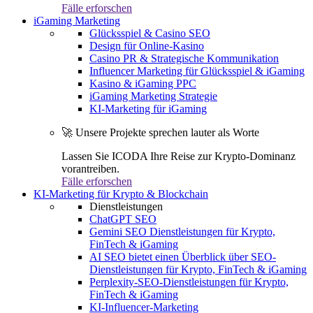
Fälle erforschen
iGaming Marketing
Glücksspiel & Casino SEO
Design für Online-Kasino
Casino PR & Strategische Kommunikation
Influencer Marketing für Glücksspiel & iGaming
Kasino & iGaming PPC
iGaming Marketing Strategie
KI-Marketing für iGaming
🚀 Unsere Projekte sprechen lauter als Worte
Lassen Sie ICODA Ihre Reise zur Krypto-Dominanz
vorantreiben.
Fälle erforschen
KI-Marketing für Krypto & Blockchain
Dienstleistungen
ChatGPT SEO
Gemini SEO Dienstleistungen für Krypto,
FinTech & iGaming
AI SEO bietet einen Überblick über SEO-
Dienstleistungen für Krypto, FinTech & iGaming
Perplexity-SEO-Dienstleistungen für Krypto,
FinTech & iGaming
KI-Influencer-Marketing