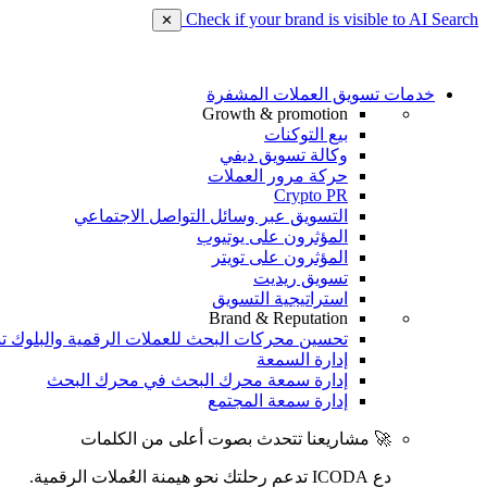
Check if your brand is visible to AI Search
✕
خدمات تسويق العملات المشفرة
Growth & promotion
بيع التوكنات
وكالة تسويق ديفي
حركة مرور العملات
Crypto PR
التسويق عبر وسائل التواصل الاجتماعي
المؤثرون على يوتيوب
المؤثرون على تويتر
تسويق ريديت
استراتيجية التسويق
Brand & Reputation
تحسين محركات البحث للعملات الرقمية والبلوك ت
إدارة السمعة
إدارة سمعة محرك البحث في محرك البحث
إدارة سمعة المجتمع
🚀 مشاريعنا تتحدث بصوت أعلى من الكلمات
دع ICODA تدعم رحلتك نحو هيمنة العُملات الرقمية.