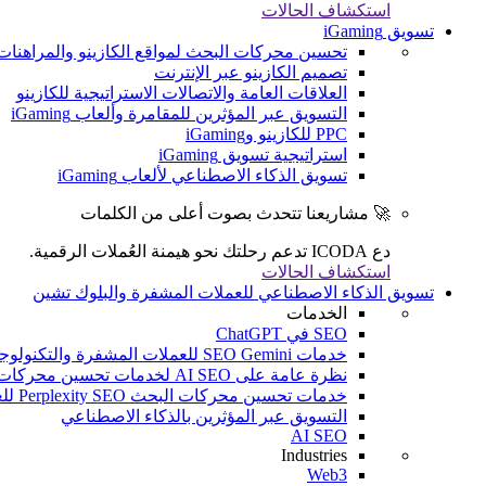
استكشاف الحالات
تسويق iGaming
تحسين محركات البحث لمواقع الكازينو والمراهنات
تصميم الكازينو عبر الإنترنت
العلاقات العامة والاتصالات الاستراتيجية للكازينو
التسويق عبر المؤثرين للمقامرة وألعاب iGaming
PPC للكازينو وiGaming
استراتيجية تسويق iGaming
تسويق الذكاء الاصطناعي لألعاب iGaming
🚀 مشاريعنا تتحدث بصوت أعلى من الكلمات
دع ICODA تدعم رحلتك نحو هيمنة العُملات الرقمية.
استكشاف الحالات
تسويق الذكاء الاصطناعي للعملات المشفرة والبلوك تشين
الخدمات
SEO في ChatGPT
خدمات SEO Gemini للعملات المشفرة والتكنولوجيا المالية والألعاب الإلكترونية
نظرة عامة على AI SEO لخدمات تحسين محركات البحث (SEO) للعملات المشفرة والتكنولوجيا المالية والألعاب الإلكترونية
خدمات تحسين محركات البحث Perplexity SEO للعملات المشفرة والتكنولوجيا المالية والألعاب الإلكترونية
التسويق عبر المؤثرين بالذكاء الاصطناعي
AI SEO
Industries
Web3