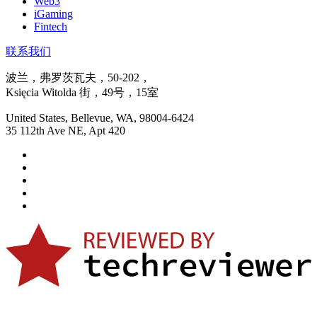
Web3
iGaming
Fintech
联系我们
波兰，弗罗茨瓦夫，50-202，
Księcia Witolda 街，49号，15室
United States, Bellevue, WA, 98004-6424
35 112th Ave NE, Apt 420