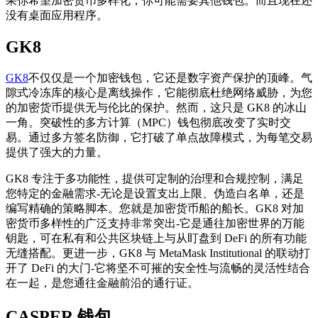
果你希望加密货币多样化，你可能需要其他钱包。而且现在还
没有桌面应用程序。
GK8
GK8
不仅仅是一个加密钱包，它还是数字资产保护的顶峰。气
隙式冷冻库的核心是离线操作，它能彻底杜绝网络威胁，为您
的加密货币提供无与伦比的保护。然而，这只是 GK8 的冰山
一角。突破性的多方计算（MPC）钱包彻底改变了实时交
易。通过多方签名防御，它打破了单点故障模式，为每笔交易
提供了强大的力量。
GK8 专注于多功能性，提供可定制的治理和合规控制，满足
您特定的金融需求-无论是设置支出上限、伪造白名单，还是
编写精确的策略脚本。您就是加密货币船的船长。GK8 对加
密货币多样性的广泛支持非常突出-它是通往加密世界的万能
钥匙，可在私有和公共区块链上与从盯盘到 DeFi 的所有功能
无缝搭配。更进一步，GK8 与 MetaMask Institutional 的联动打
开了 DeFi 的大门-它将坚不可摧的安全性与流畅的灵活性结合
在一起，是您通往金融前沿的通行证。
CASPER 钱包