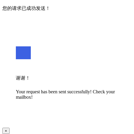
您的请求已成功发送！
谢谢！
Your request has been sent successfully! Check your
mailbox!
×