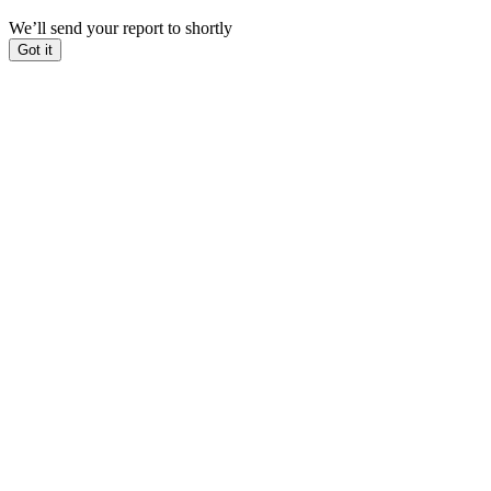
We’ll send your report to
shortly
Got it