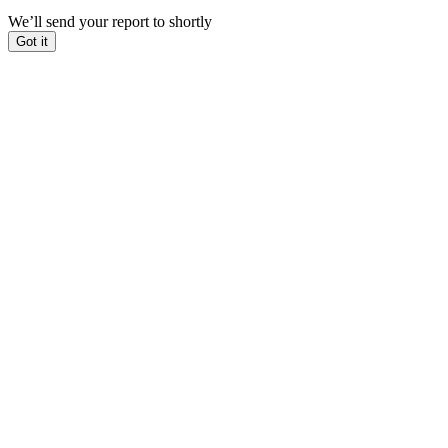
We’ll send your report to
shortly
Got it