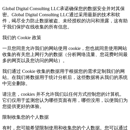
Global Digital Consulting LLC承诺确保您的数据安全并对其保
密。Global Digital Consulting LLC通过采用最新的技术和软
件，竭尽全力防止数据被盗、未经授权的访问和泄露，这有助
于我们保护在线收集的所有信息。
我们的 Cookie 政策
一旦您同意允许我们的网站使用 cookie，您也就同意使用网站
收集的有关您上网行为的数据（分析网络流量、您花费时间最
多的网页以及您访问的网站）。
我们通过 Cookie 收集的数据用于根据您的需求定制我们的网
站。在我们将数据用于统计分析后，这些数据将从我们的系统
中完全删除。
请注意，cookies 并不允许我们以任何方式控制您的计算机。
它们仅用于监测您认为哪些页面有用，哪些没用，以便我们为
您提供更好的体验。
限制收集您的个人数据
有时，您可能希望限制使用和收集您的个人数据。您可以通过