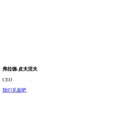
弗拉德-皮夫涅夫
CEO
我们见面吧