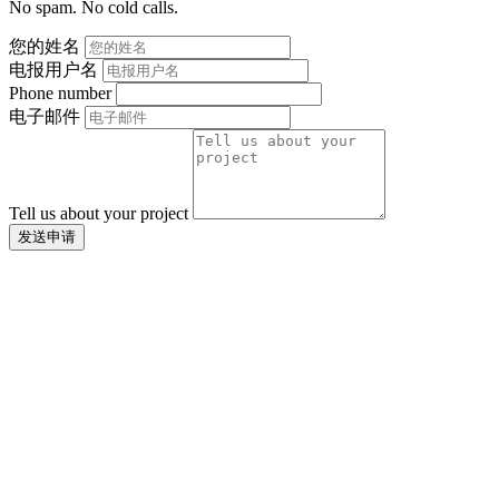
No spam. No cold calls.
您的姓名
电报用户名
Phone number
电子邮件
Tell us about your project
发送申请