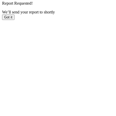
Report Requested!
We’ll send your report to
shortly
Got it