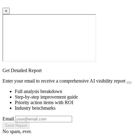
×
Get Detailed Report
Enter your email to receive a comprehensive AI visibility report
Full analysis breakdown
Step-by-step improvement guide
Priority action items with ROI
Industry benchmarks
Email
Send Report
No spam, ever.