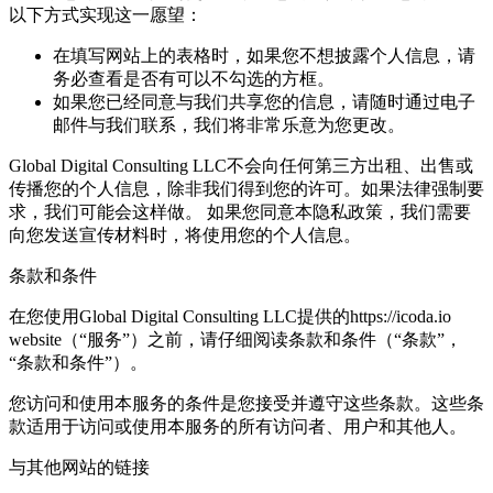
以下方式实现这一愿望：
在填写网站上的表格时，如果您不想披露个人信息，请
务必查看是否有可以不勾选的方框。
如果您已经同意与我们共享您的信息，请随时通过电子
邮件与我们联系，我们将非常乐意为您更改。
Global Digital Consulting LLC不会向任何第三方出租、出售或
传播您的个人信息，除非我们得到您的许可。如果法律强制要
求，我们可能会这样做。 如果您同意本隐私政策，我们需要
向您发送宣传材料时，将使用您的个人信息。
条款和条件
在您使用Global Digital Consulting LLC提供的https://icoda.io
website（“服务”）之前，请仔细阅读条款和条件（“条款”，
“条款和条件”）。
您访问和使用本服务的条件是您接受并遵守这些条款。这些条
款适用于访问或使用本服务的所有访问者、用户和其他人。
与其他网站的链接