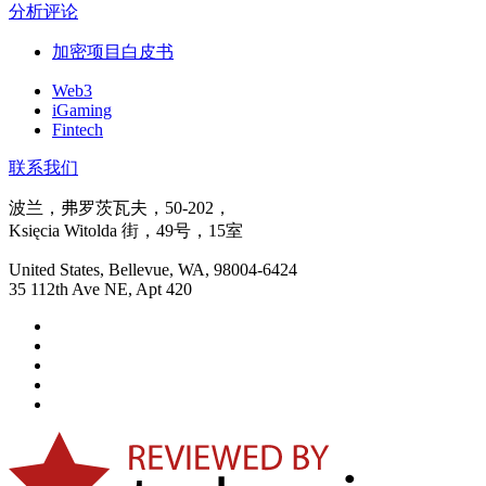
分析评论
加密项目白皮书
Web3
iGaming
Fintech
联系我们
波兰，弗罗茨瓦夫，50-202，
Księcia Witolda 街，49号，15室
United States, Bellevue, WA, 98004-6424
35 112th Ave NE, Apt 420