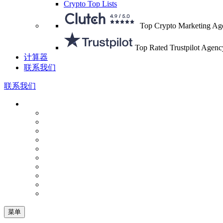
Crypto Top Lists
Top Crypto Marketing Ag
Top Rated Trustpilot Agenc
计算器
联系我们
联系我们
菜单