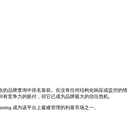
在谷歌的品牌查询中排名靠前。在没有任何结构化响应或监控的情
产品和有竞争力的赔付，但它已成为品牌最大的信任危机。
aming 成为该平台上最难管理的利基市场之一。