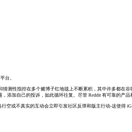
场平台。
诉帖子和猜测性指控在多个赌博子红地毯上不断累积，其中许多都
添加自己的投诉，如此循环往复。尽管 Reddit 有可靠的
马行空或不真实的互动会立即引发社区反弹和版主行动-这使得 iG