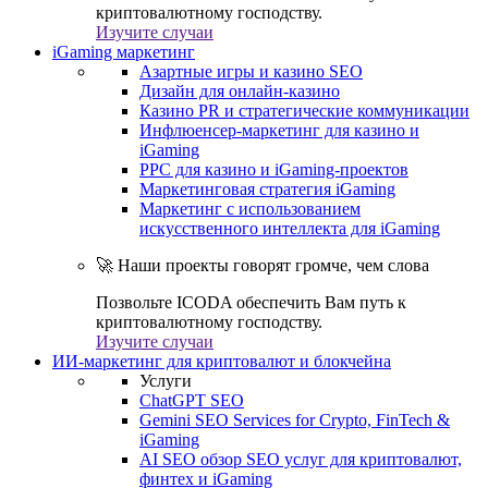
криптовалютному господству.
Изучите случаи
iGaming маркетинг
Азартные игры и казино SEO
Дизайн для онлайн-казино
Казино PR и стратегические коммуникации
Инфлюенсер-маркетинг для казино и
iGaming
PPC для казино и iGaming-проектов
Маркетинговая стратегия iGaming
Маркетинг с использованием
искусственного интеллекта для iGaming
🚀 Наши проекты говорят громче, чем слова
Позвольте ICODA обеспечить Вам путь к
криптовалютному господству.
Изучите случаи
ИИ-маркетинг для криптовалют и блокчейна
Услуги
ChatGPT SEO
Gemini SEO Services for Crypto, FinTech &
iGaming
AI SEO обзор SEO услуг для криптовалют,
финтех и iGaming