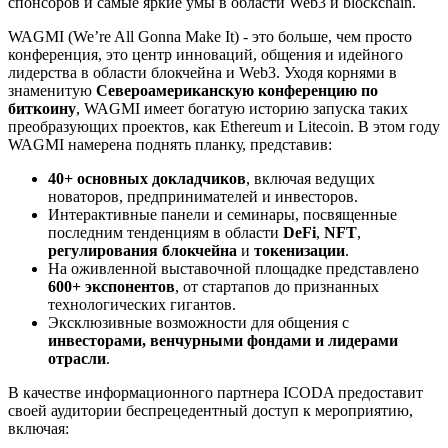
спонсоров и самые яркие умы в области Web3 и blockchain.
WAGMI (We’re All Gonna Make It) - это больше, чем просто
конференция, это центр инноваций, общения и идейного
лидерства в области блокчейна и Web3. Уходя корнями в
знаменитую
Североамериканскую конференцию по
биткоину
, WAGMI имеет богатую историю запуска таких
преобразующих проектов, как Ethereum и Litecoin. В этом году
WAGMI намерена поднять планку, представив:
40+ основных докладчиков
, включая ведущих
новаторов, предпринимателей и инвесторов.
Интерактивные панели и семинары, посвященные
последним тенденциям в области
DeFi
,
NFT
,
регулирования блокчейна
и
токенизации
.
На оживленной выставочной площадке представлено
600+ экспонентов
, от стартапов до признанных
технологических гигантов.
Эксклюзивные возможности для общения с
инвесторами, венчурными фондами и лидерами
отрасли
.
В качестве информационного партнера ICODA предоставит
своей аудитории беспрецедентный доступ к мероприятию,
включая: