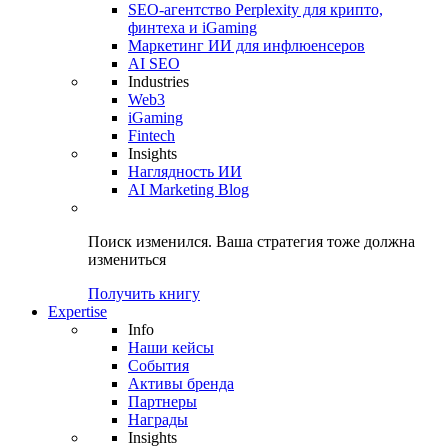
SEO-агентство Perplexity для крипто,
финтеха и iGaming
Маркетинг ИИ для инфлюенсеров
AI SEO
Industries
Web3
iGaming
Fintech
Insights
Наглядность ИИ
AI Marketing Blog
Поиск изменился.
Ваша стратегия
тоже должна
измениться
Получить книгу
Expertise
Info
Наши кейсы
События
Активы бренда
Партнеры
Награды
Insights