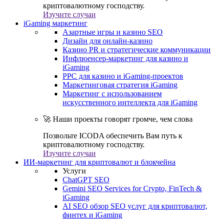
криптовалютному господству.
Изучите случаи
iGaming маркетинг
Азартные игры и казино SEO
Дизайн для онлайн-казино
Казино PR и стратегические коммуникации
Инфлюенсер-маркетинг для казино и
iGaming
PPC для казино и iGaming-проектов
Маркетинговая стратегия iGaming
Маркетинг с использованием
искусственного интеллекта для iGaming
🚀 Наши проекты говорят громче, чем слова
Позвольте ICODA обеспечить Вам путь к
криптовалютному господству.
Изучите случаи
ИИ-маркетинг для криптовалют и блокчейна
Услуги
ChatGPT SEO
Gemini SEO Services for Crypto, FinTech &
iGaming
AI SEO обзор SEO услуг для криптовалют,
финтех и iGaming