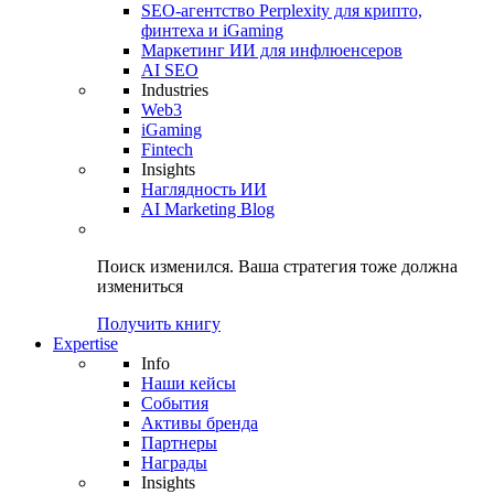
SEO-агентство Perplexity для крипто,
финтеха и iGaming
Маркетинг ИИ для инфлюенсеров
AI SEO
Industries
Web3
iGaming
Fintech
Insights
Наглядность ИИ
AI Marketing Blog
Поиск изменился.
Ваша стратегия
тоже должна
измениться
Получить книгу
Expertise
Info
Наши кейсы
События
Активы бренда
Партнеры
Награды
Insights