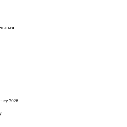
ениться
ency 2026
y