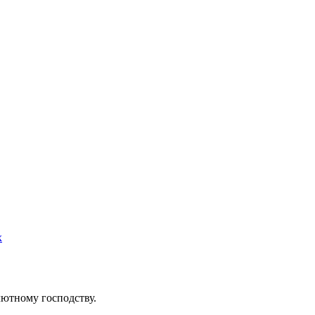
х
ютному господству.