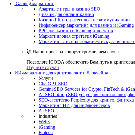
iGaming маркетинг
Азартные игры и казино SEO
Дизайн для онлайн-казино
Казино PR и стратегические коммуникации
Инфлюенсер-маркетинг для казино и iGaming
PPC для казино и iGaming-проектов
Маркетинговая стратегия iGaming
Маркетинг с использованием искусственного 
🚀 Наши проекты говорят громче, чем слова
Позвольте ICODA обеспечить Вам путь к криптовал
Изучите случаи
ИИ-маркетинг для криптовалют и блокчейна
Услуги
ChatGPT SEO
Gemini SEO Services for Crypto, FinTech & iGa
AI SEO обзор SEO услуг для криптовалют, фи
SEO-агентство Perplexity для крипто, финтеха
Маркетинг ИИ для инфлюенсеров
AI SEO
Industries
Web3
iGaming
Fintech