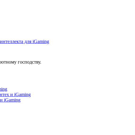
интеллекта для iGaming
ютному господству.
ming
нтех и iGaming
 и iGaming