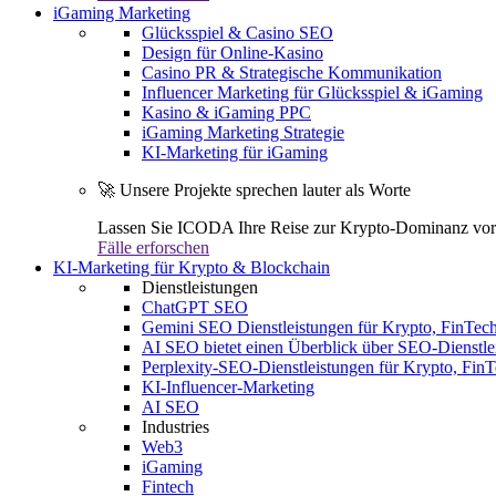
iGaming Marketing
Glücksspiel & Casino SEO
Design für Online-Kasino
Casino PR & Strategische Kommunikation
Influencer Marketing für Glücksspiel & iGaming
Kasino & iGaming PPC
iGaming Marketing Strategie
KI-Marketing für iGaming
🚀 Unsere Projekte sprechen lauter als Worte
Lassen Sie ICODA Ihre Reise zur Krypto-Dominanz vora
Fälle erforschen
KI-Marketing für Krypto & Blockchain
Dienstleistungen
ChatGPT SEO
Gemini SEO Dienstleistungen für Krypto, FinTe
AI SEO bietet einen Überblick über SEO-Dienstle
Perplexity-SEO-Dienstleistungen für Krypto, Fi
KI-Influencer-Marketing
AI SEO
Industries
Web3
iGaming
Fintech