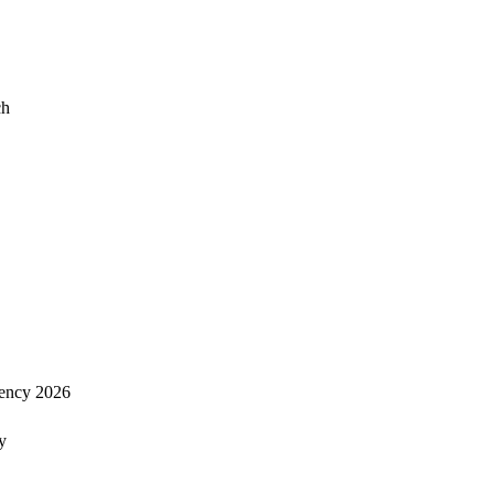
ch
ency 2026
y