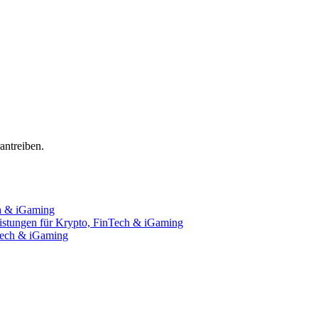
ntreiben.
ch & iGaming
istungen für Krypto, FinTech & iGaming
nTech & iGaming