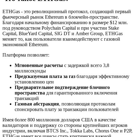
ETHGas - это революционный протокол, создающий первый
фьючерсный рынок Ethereum в блокчейн-пространстве.
Благодаря начальному финансированию в размере $12 млн.
под руководством Polychain Capital и при участии Stake
Capital, BlueYard Capital, SIG DT и Amber Group, ETHGas
меняет то, как пользователи взаимодействуют с газовой
экономикой Ethereum.
Платформа позволяет:
Мгновенные расчеты
с задержкой всего 3,8
миллисекунды
Предсказуемая плата за газ
благодаря эффективному
установлению цен
Предварительное подтверждение блочного
пространства
для гарантированного включения
транзакций
Газовая абстракция
, позволяющая протоколам
спонсировать плату за транзакции пользователей
Имея более 800 миллионов долларов США в качестве
валидаторов и поддержку со стороны крупнейших игроков
индустрии, включая BTCS Inc., Tokka Labs, Chorus One и P2P,
ETHGas имеет все шансы стать критически важной