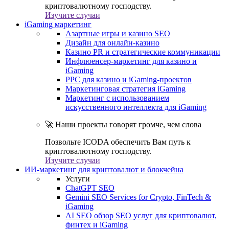
криптовалютному господству.
Изучите случаи
iGaming маркетинг
Азартные игры и казино SEO
Дизайн для онлайн-казино
Казино PR и стратегические коммуникации
Инфлюенсер-маркетинг для казино и
iGaming
PPC для казино и iGaming-проектов
Маркетинговая стратегия iGaming
Маркетинг с использованием
искусственного интеллекта для iGaming
🚀 Наши проекты говорят громче, чем слова
Позвольте ICODA обеспечить Вам путь к
криптовалютному господству.
Изучите случаи
ИИ-маркетинг для криптовалют и блокчейна
Услуги
ChatGPT SEO
Gemini SEO Services for Crypto, FinTech &
iGaming
AI SEO обзор SEO услуг для криптовалют,
финтех и iGaming