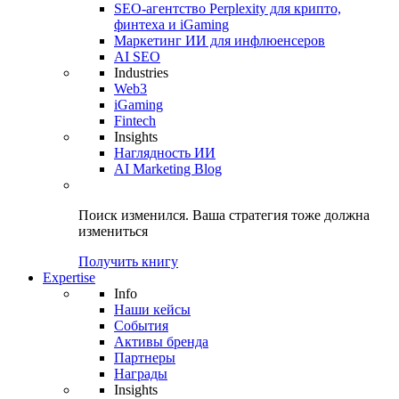
SEO-агентство Perplexity для крипто,
финтеха и iGaming
Маркетинг ИИ для инфлюенсеров
AI SEO
Industries
Web3
iGaming
Fintech
Insights
Наглядность ИИ
AI Marketing Blog
Поиск изменился.
Ваша стратегия
тоже должна
измениться
Получить книгу
Expertise
Info
Наши кейсы
События
Активы бренда
Партнеры
Награды
Insights