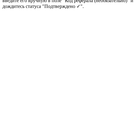
введите его вручную в поле "Код реферала (необязательно)" и
дождитесь статуса "Подтверждено ✓".