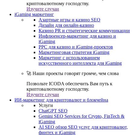
криптовалютному господству.
Изучите случаи
iGaming маркетинг
Азартные игры и казино SEO
Дизайн для онлайн-казино
Казино PR и стратегические коммуникации
Инфлюенсер-маркетинг для казино и
iGaming
PPC для казино и iGaming-проектов
Маркетинговая стратегия iGaming
Маркетинг с использованием
искусственного интеллекта для iGaming
🚀 Наши проекты говорят громче, чем слова
Позвольте ICODA обеспечить Вам путь к
криптовалютному господству.
Изучите случаи
ИИ-маркетинг для криптовалют и блокчейна
Услуги
ChatGPT SEO
Gemini SEO Services for Crypto, FinTech &
iGaming
AI SEO обзор SEO услуг для криптовалют,
финтех и iGaming