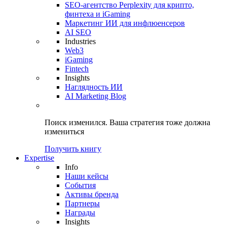
SEO-агентство Perplexity для крипто,
финтеха и iGaming
Маркетинг ИИ для инфлюенсеров
AI SEO
Industries
Web3
iGaming
Fintech
Insights
Наглядность ИИ
AI Marketing Blog
Поиск изменился.
Ваша стратегия
тоже должна
измениться
Получить книгу
Expertise
Info
Наши кейсы
События
Активы бренда
Партнеры
Награды
Insights