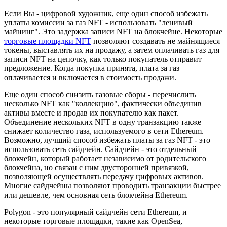
Если Вы - цифровой художник, еще один способ избежать
уплаты комиссии за газ NFT - использовать "ленивый
майнинг". Это задержка записи NFT на блокчейне. Некоторые
торговые площадки NFT
позволяют создавать не майнящиеся
токены, выставлять их на продажу, а затем оплачивать газ для
записи NFT на цепочку, как только покупатель отправит
предложение. Когда покупка принята, плата за газ
оплачивается и включается в стоимость продажи.
Еще один способ снизить газовые сборы - перечислить
несколько NFT как "коллекцию", фактически объединив
активы вместе и продав их покупателю как пакет.
Объединение нескольких NFT в одну транзакцию также
снижает количество газа, используемого в сети Ethereum.
Возможно, лучший способ избежать платы за газ NFT - это
использовать сеть сайдчейн. Сайдчейн - это отдельный
блокчейн, который работает независимо от родительского
блокчейна, но связан с ним двусторонней привязкой,
позволяющей осуществлять передачу цифровых активов.
Многие сайдчейны позволяют проводить транзакции быстрее
или дешевле, чем основная сеть блокчейна Ethereum.
Polygon - это популярный сайдчейн сети Ethereum, и
некоторые торговые площадки, такие как OpenSea,