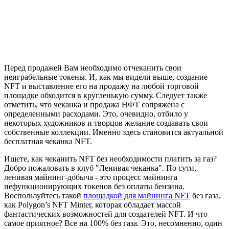
Перед продажей Вам необходимо отчеканить свои
неиграбельные токены. И, как мы видели выше, создание
NFT и выставление его на продажу на любой торговой
площадке обходится в кругленькую сумму. Следует также
отметить, что чеканка и продажа НФТ сопряжена с
определенными расходами. Это, очевидно, отбило у
некоторых художников и творцов желание создавать свои
собственные коллекции. Именно здесь становится актуальной
бесплатная чеканка NFT.
Ищете, как чеканить NFT без необходимости платить за газ?
Добро пожаловать в клуб "Ленивая чеканка". По сути,
ленивая майнинг-добыча - это процесс майнинга
нефункционирующих токенов без оплаты бензина.
Воспользуйтесь такой
площадкой для майнинга NFT
без газа,
как Polygon’s NFT Minter, которая обладает массой
фантастических возможностей для создателей NFT. И что
самое приятное? Все на 100% без газа. Это, несомненно, один