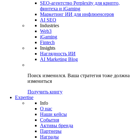
SEO-агентство Perplexity для крипто,
финтеха и iGaming
Маркетинг ИИ для инфлюенсеров
AI SEO
Industries
Web3
iGaming
Fintech
Insights
Наглядность ИИ
AI Marketing Blog
Поиск изменился.
Ваша стратегия
тоже должна
измениться
Получить книгу
Expertise
Info
О нас
Наши кейсы
События
Активы бренда
Партнеры
Награды