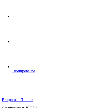
Скопировано!
Владислав Пивнев
Соучредитель ICODA