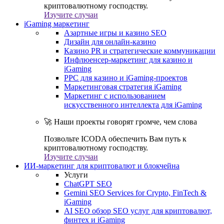
криптовалютному господству.
Изучите случаи
iGaming маркетинг
Азартные игры и казино SEO
Дизайн для онлайн-казино
Казино PR и стратегические коммуникации
Инфлюенсер-маркетинг для казино и
iGaming
PPC для казино и iGaming-проектов
Маркетинговая стратегия iGaming
Маркетинг с использованием
искусственного интеллекта для iGaming
🚀 Наши проекты говорят громче, чем слова
Позвольте ICODA обеспечить Вам путь к
криптовалютному господству.
Изучите случаи
ИИ-маркетинг для криптовалют и блокчейна
Услуги
ChatGPT SEO
Gemini SEO Services for Crypto, FinTech &
iGaming
AI SEO обзор SEO услуг для криптовалют,
финтех и iGaming