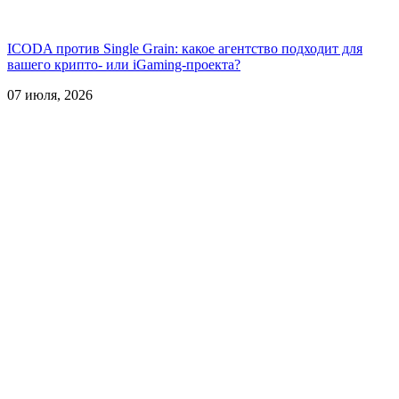
ICODA против Single Grain: какое агентство подходит для
вашего крипто- или iGaming-проекта?
07 июля, 2026