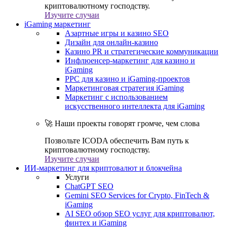
криптовалютному господству.
Изучите случаи
iGaming маркетинг
Азартные игры и казино SEO
Дизайн для онлайн-казино
Казино PR и стратегические коммуникации
Инфлюенсер-маркетинг для казино и
iGaming
PPC для казино и iGaming-проектов
Маркетинговая стратегия iGaming
Маркетинг с использованием
искусственного интеллекта для iGaming
🚀 Наши проекты говорят громче, чем слова
Позвольте ICODA обеспечить Вам путь к
криптовалютному господству.
Изучите случаи
ИИ-маркетинг для криптовалют и блокчейна
Услуги
ChatGPT SEO
Gemini SEO Services for Crypto, FinTech &
iGaming
AI SEO обзор SEO услуг для криптовалют,
финтех и iGaming