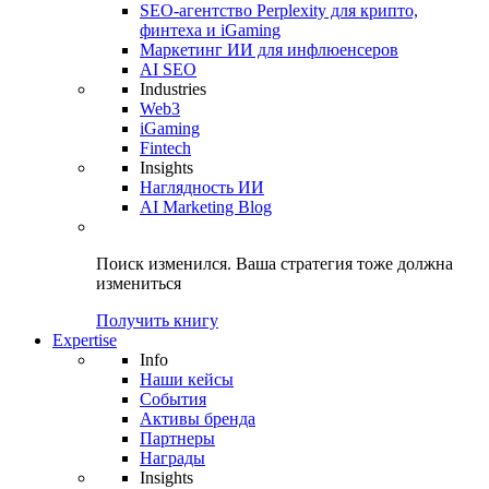
SEO-агентство Perplexity для крипто,
финтеха и iGaming
Маркетинг ИИ для инфлюенсеров
AI SEO
Industries
Web3
iGaming
Fintech
Insights
Наглядность ИИ
AI Marketing Blog
Поиск изменился.
Ваша стратегия
тоже должна
измениться
Получить книгу
Expertise
Info
Наши кейсы
События
Активы бренда
Партнеры
Награды
Insights