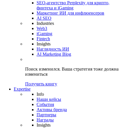
SEO-агентство Perplexity для крипто,
финтеха и iGaming
Маркетинг ИИ для инфлюенсеров
AI SEO
Industries
Web3
iGaming
Fintech
Insights
Наглядность ИИ
AI Marketing Blog
Поиск изменился.
Ваша стратегия
тоже должна
измениться
Получить книгу
Expertise
Info
Наши кейсы
События
Активы бренда
Партнеры
Награды
Insights