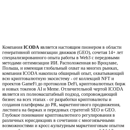
Компания
ICODA
является настоящим пионером в области
генеративной оптимизации движков (GEO), сочетая 14+ лет
специализированного опыта работы в Web3 с передовыми
методами оптимизации ИИ. Расположенная во Вроцлаве,
Польша, и имеющая глобальный охват на многих рынках,
компания ICODA накопила обширный опыт, охватывающий
всю криптовалютную экосистему - от коллекций NFT и
проектов GameFi до протоколов DeFi, криптовалютных бирж
и новых токенов AI и Meme. Отличительной чертой ICODA
является их полномасштабный подход, сопровождающий
бизнес на всех этапах - от разработки криптовалюты и
создания платформы до PR, маркетингового продвижения,
листинга на биржах и передовых стратегий SEO и GEO.
Глубокое понимание криптовалютного регулирования в
различных юрисдикциях в сочетании с многоязычными
возможностями и кросс-культурным маркетинговым опытом