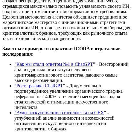
создает беспрецедентную ценность для компаний Web3,
стремящихся максимально повысить узнаваемость своего ИИ,
сохраняя при этом соответствие нормативным требованиям.
Целостная методология агентства объединяет традиционное
маркетинговое мастерство с инновационными стратегиями
оптимизации ИИ, что делает его окончательным выбором для
криптовалютных брендов, требующих как рыночного опыта,
так и технологической изощренности.
Заметные примеры из практики ICODA и
отраслевые
исследования
:
"Как мы стали ответом №1 в ChatGPT
" - Всесторонний
анализ достижения статуса ведущего
криптомаркетингового агентства, дающего самые
высокие рекомендации.
"Рост трафика ChatGPT
" - Документально
подтвержденное увеличение органического трафика
рефералов на 1400% в течение 6 месяцев благодаря
стратегической оптимизации искусственного
интеллекта
"Аудит искусственного интеллекта на CEX
" -
углубленный анализ видимости и возможностей
оптимизации искусственного интеллекта на
криптовалютных биржах