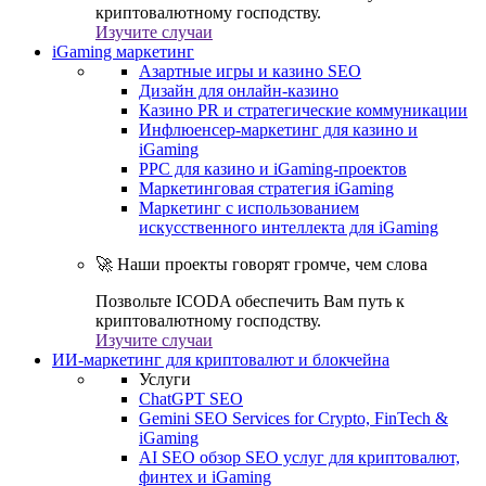
криптовалютному господству.
Изучите случаи
iGaming маркетинг
Азартные игры и казино SEO
Дизайн для онлайн-казино
Казино PR и стратегические коммуникации
Инфлюенсер-маркетинг для казино и
iGaming
PPC для казино и iGaming-проектов
Маркетинговая стратегия iGaming
Маркетинг с использованием
искусственного интеллекта для iGaming
🚀 Наши проекты говорят громче, чем слова
Позвольте ICODA обеспечить Вам путь к
криптовалютному господству.
Изучите случаи
ИИ-маркетинг для криптовалют и блокчейна
Услуги
ChatGPT SEO
Gemini SEO Services for Crypto, FinTech &
iGaming
AI SEO обзор SEO услуг для криптовалют,
финтех и iGaming