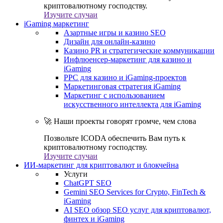
криптовалютному господству.
Изучите случаи
iGaming маркетинг
Азартные игры и казино SEO
Дизайн для онлайн-казино
Казино PR и стратегические коммуникации
Инфлюенсер-маркетинг для казино и
iGaming
PPC для казино и iGaming-проектов
Маркетинговая стратегия iGaming
Маркетинг с использованием
искусственного интеллекта для iGaming
🚀 Наши проекты говорят громче, чем слова
Позвольте ICODA обеспечить Вам путь к
криптовалютному господству.
Изучите случаи
ИИ-маркетинг для криптовалют и блокчейна
Услуги
ChatGPT SEO
Gemini SEO Services for Crypto, FinTech &
iGaming
AI SEO обзор SEO услуг для криптовалют,
финтех и iGaming