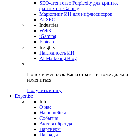
SEO-агентство Perplexity для крипто,
финтеха и iGaming
Маркетинг ИИ для инфлюенсеров
AI SEO
Industries
Web3
iGaming
Fintech
Insights
Наглядность ИИ
AI Marketing Blog
Поиск изменился.
Ваша стратегия
тоже должна
измениться
Получить книгу
Expertise
Info
О нас
Наши кейсы
События
Активы бренда
Партнеры
Награды