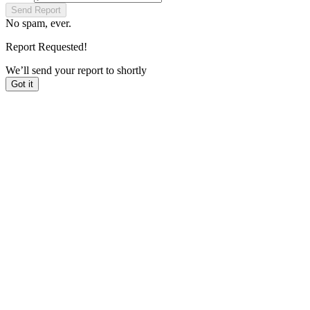
Send Report
No spam, ever.
Report Requested!
We’ll send your report to
shortly
Got it