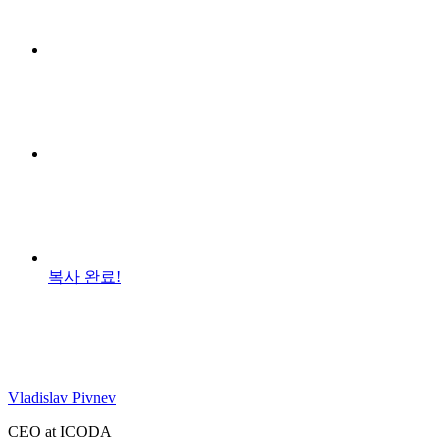
복사 완료!
Vladislav Pivnev
CEO at ICODA