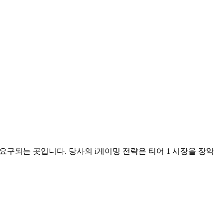
요구되는 곳입니다. 당사의 i게이밍 전략은 티어 1 시장을 장악