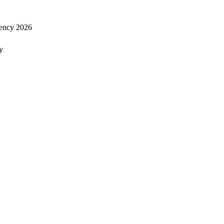
ency 2026
y