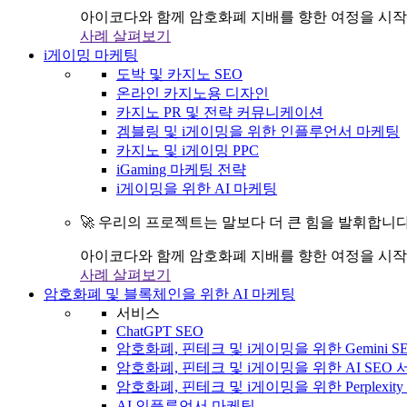
아이코다와 함께 암호화폐 지배를 향한 여정을 시작
사례 살펴보기
i게이밍 마케팅
도박 및 카지노 SEO
온라인 카지노용 디자인
카지노 PR 및 전략 커뮤니케이션
겜블링 및 i게이밍을 위한 인플루언서 마케팅
카지노 및 i게이밍 PPC
iGaming 마케팅 전략
i게이밍을 위한 AI 마케팅
🚀 우리의 프로젝트는 말보다 더 큰 힘을 발휘합니다
아이코다와 함께 암호화폐 지배를 향한 여정을 시작
사례 살펴보기
암호화폐 및 블록체인을 위한 AI 마케팅
서비스
ChatGPT SEO
암호화폐, 핀테크 및 i게이밍을 위한 Gemini S
암호화폐, 핀테크 및 i게이밍을 위한 AI SEO
암호화폐, 핀테크 및 i게이밍을 위한 Perplexit
AI 인플루언서 마케팅