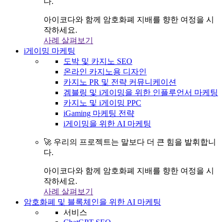
다.
아이코다와 함께 암호화폐 지배를 향한 여정을 시
작하세요.
사례 살펴보기
i게이밍 마케팅
도박 및 카지노 SEO
온라인 카지노용 디자인
카지노 PR 및 전략 커뮤니케이션
겜블링 및 i게이밍을 위한 인플루언서 마케팅
카지노 및 i게이밍 PPC
iGaming 마케팅 전략
i게이밍을 위한 AI 마케팅
🚀 우리의 프로젝트는 말보다 더 큰 힘을 발휘합니
다.
아이코다와 함께 암호화폐 지배를 향한 여정을 시
작하세요.
사례 살펴보기
암호화폐 및 블록체인을 위한 AI 마케팅
서비스