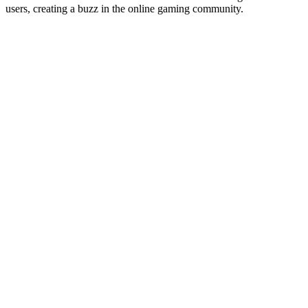
users, creating a buzz in the online gaming community.