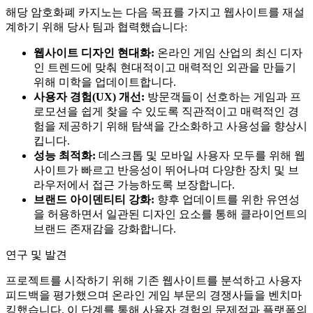
해당 암호화폐 카지노는 다음 목표를 가지고 웹사이트를 재설
계하기 위해 당사 팀과 협력했습니다:
웹사이트 디자인 현대화:
온라인 게임 산업의 최신 디자
인 트렌드에 맞춰 현대적이고 매력적인 외관을 만들기
위해 미학을 업데이트합니다.
사용자 경험(UX) 개선:
방문객들이 선호하는 게임과 프
로모션을 쉽게 찾을 수 있도록 직관적이고 매력적인 경
험을 제공하기 위해 탐색을 간소화하고 사용성을 향상시
킵니다.
성능 최적화:
데스크톱 및 모바일 사용자 모두를 위해 웹
사이트가 빠르고 반응성이 뛰어나며 다양한 장치 및 브
라우저에서 접근 가능하도록 보장합니다.
브랜드 아이덴티티 강화:
향후 업데이트를 위한 유연성
을 허용하면서 일관된 디자인 요소를 통해 클라이언트의
브랜드 존재감을 강화합니다.
연구 및 발견
프로젝트를 시작하기 위해 기존 웹사이트를 분석하고 사용자
피드백을 평가했으며 온라인 게임 부문의 경쟁사들을 벤치마
킹했습니다. 이 단계를 통해 사용자 경험의 문제점과 플랫폼의