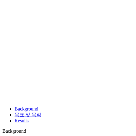
Background
목표 및 목적
Results
Background