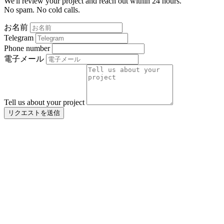
We'll review your project and reach out within 24 hours.
No spam. No cold calls.
お名前
Telegram
Phone number
電子メール
Tell us about your project
リクエストを送信