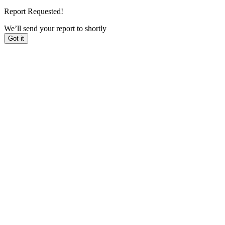
Report Requested!
We’ll send your report to
shortly
Got it