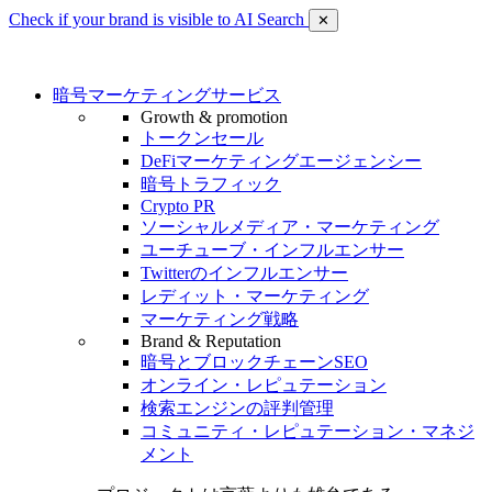
Check if your brand is visible to AI Search
✕
暗号マーケティングサービス
Growth & promotion
トークンセール
DeFiマーケティングエージェンシー
暗号トラフィック
Crypto PR
ソーシャルメディア・マーケティング
ユーチューブ・インフルエンサー
Twitterのインフルエンサー
レディット・マーケティング
マーケティング戦略
Brand & Reputation
暗号とブロックチェーンSEO
オンライン・レピュテーション
検索エンジンの評判管理
コミュニティ・レピュテーション・マネジ
メント