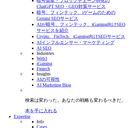
暗号資産・ブロックチェーン特化の
ChatGPT SEO・GEO対策サービス
暗号、フィンテック、iゲームのための
Gemini SEOサービス
AIが暗号、フィンテック、iGaming向けSEO
サービスを紹介
Crypto、FinTech、iGaming向けSEOサービス
AIインフルエンサー・マーケティング
AI SEO
Industries
Web3
iGaming
Fintech
Insights
AIの可視性
AI Marketing Blog
検索は変わった。
あなたの戦略も
変わるべきだ。
本を手に入れる
Expertise
Info
Cases