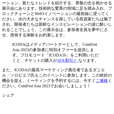
ーション、新たなトレンドを紹介する、畏敬の念を抱かせる
展示会にあります。技術的な驚異の領域に足を踏み入れ、ブ
ロックチェーンとWeb3イノベーションの最前線に浸ってく
ださい。次の大きなチャンスを探している投資家たちは魅了
され、開発者たちは新鮮なインスピレーションの波に酔いし
れることでしょう。この展示会は、参加者全員を夢中にさ
せ、啓発する体験をお約束します。
ICODAはメディアパートナーとして、CoinFest
Asia 2023の参加者に特別オファーを提供しま
す。プロモコード「ICODA10」をご利用いただ
くと、チケットの購入が
10％割引と
なります。
また、ICODAの最高マーケティング責任者であるダニエ
ル・ソロビエフ氏もこのイベントに参加します。この絶好の
機会を捉え、ミーティングを予約するには、今すぐ
ご連絡
く
ださい。CoinFest Asia 2023でお会いしましょう！
シェア