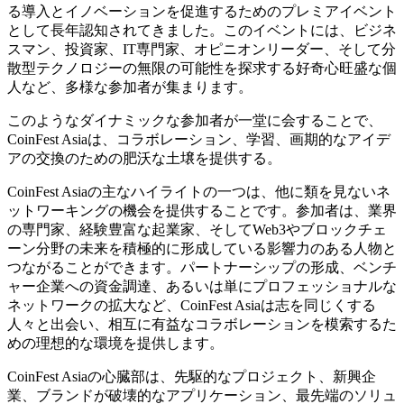
る導入とイノベーションを促進するためのプレミアイベント
として長年認知されてきました。このイベントには、ビジネ
スマン、投資家、IT専門家、オピニオンリーダー、そして分
散型テクノロジーの無限の可能性を探求する好奇心旺盛な個
人など、多様な参加者が集まります。
このようなダイナミックな参加者が一堂に会することで、
CoinFest Asiaは、コラボレーション、学習、画期的なアイデ
アの交換のための肥沃な土壌を提供する。
CoinFest Asiaの主なハイライトの一つは、他に類を見ないネ
ットワーキングの機会を提供することです。参加者は、業界
の専門家、経験豊富な起業家、そしてWeb3やブロックチェ
ーン分野の未来を積極的に形成している影響力のある人物と
つながることができます。パートナーシップの形成、ベンチ
ャー企業への資金調達、あるいは単にプロフェッショナルな
ネットワークの拡大など、CoinFest Asiaは志を同じくする
人々と出会い、相互に有益なコラボレーションを模索するた
めの理想的な環境を提供します。
CoinFest Asiaの心臓部は、先駆的なプロジェクト、新興企
業、ブランドが破壊的なアプリケーション、最先端のソリュ