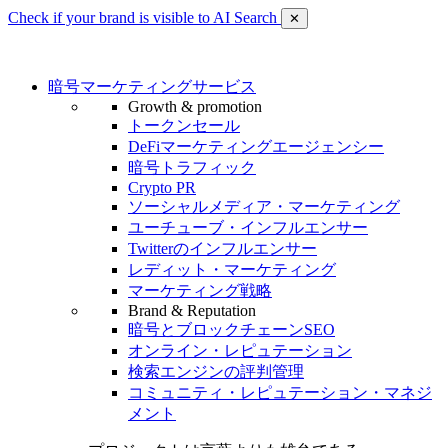
Check if your brand is visible to AI Search
✕
暗号マーケティングサービス
Growth & promotion
トークンセール
DeFiマーケティングエージェンシー
暗号トラフィック
Crypto PR
ソーシャルメディア・マーケティング
ユーチューブ・インフルエンサー
Twitterのインフルエンサー
レディット・マーケティング
マーケティング戦略
Brand & Reputation
暗号とブロックチェーンSEO
オンライン・レピュテーション
検索エンジンの評判管理
コミュニティ・レピュテーション・マネジ
メント