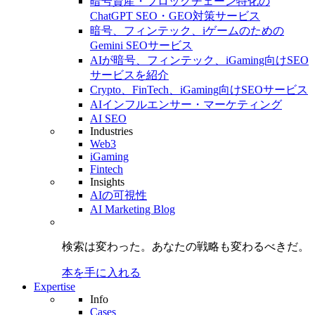
暗号資産・ブロックチェーン特化の
ChatGPT SEO・GEO対策サービス
暗号、フィンテック、iゲームのための
Gemini SEOサービス
AIが暗号、フィンテック、iGaming向けSEO
サービスを紹介
Crypto、FinTech、iGaming向けSEOサービス
AIインフルエンサー・マーケティング
AI SEO
Industries
Web3
iGaming
Fintech
Insights
AIの可視性
AI Marketing Blog
検索は変わった。
あなたの戦略も
変わるべきだ。
本を手に入れる
Expertise
Info
Cases