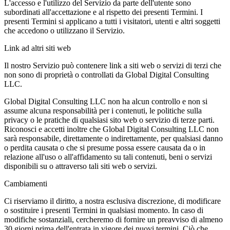
L'accesso e l'utilizzo del Servizio da parte dell'utente sono
subordinati all'accettazione e al rispetto dei presenti Termini. I
presenti Termini si applicano a tutti i visitatori, utenti e altri soggetti
che accedono o utilizzano il Servizio.
Link ad altri siti web
Il nostro Servizio può contenere link a siti web o servizi di terzi che
non sono di proprietà o controllati da Global Digital Consulting
LLC.
Global Digital Consulting LLC non ha alcun controllo e non si
assume alcuna responsabilità per i contenuti, le politiche sulla
privacy o le pratiche di qualsiasi sito web o servizio di terze parti.
Riconosci e accetti inoltre che Global Digital Consulting LLC non
sarà responsabile, direttamente o indirettamente, per qualsiasi danno
o perdita causata o che si presume possa essere causata da o in
relazione all'uso o all'affidamento su tali contenuti, beni o servizi
disponibili su o attraverso tali siti web o servizi.
Cambiamenti
Ci riserviamo il diritto, a nostra esclusiva discrezione, di modificare
o sostituire i presenti Termini in qualsiasi momento. In caso di
modifiche sostanziali, cercheremo di fornire un preavviso di almeno
30 giorni prima dell'entrata in vigore dei nuovi termini. Ciò che