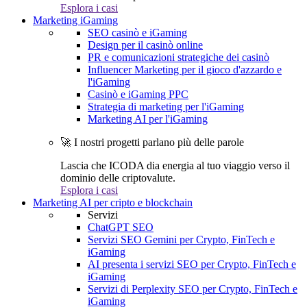
Esplora i casi
Marketing iGaming
SEO casinò e iGaming
Design per il casinò online
PR e comunicazioni strategiche dei casinò
Influencer Marketing per il gioco d'azzardo e
l'iGaming
Casinò e iGaming PPC
Strategia di marketing per l'iGaming
Marketing AI per l'iGaming
🚀 I nostri progetti parlano più delle parole
Lascia che ICODA dia energia al tuo viaggio verso il
dominio delle criptovalute.
Esplora i casi
Marketing AI per cripto e blockchain
Servizi
ChatGPT SEO
Servizi SEO Gemini per Crypto, FinTech e
iGaming
AI presenta i servizi SEO per Crypto, FinTech e
iGaming
Servizi di Perplexity SEO per Crypto, FinTech e
iGaming