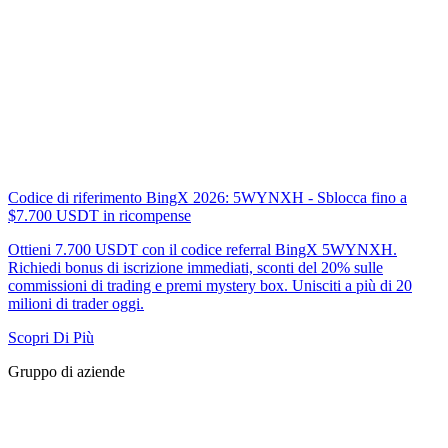
Codice di riferimento BingX 2026: 5WYNXH - Sblocca fino a
$7.700 USDT in ricompense
Ottieni 7.700 USDT con il codice referral BingX 5WYNXH.
Richiedi bonus di iscrizione immediati, sconti del 20% sulle
commissioni di trading e premi mystery box. Unisciti a più di 20
milioni di trader oggi.
Scopri Di Più
Gruppo di aziende