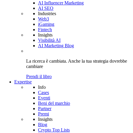
AI Influencer Marketing
AI SEO
Industries
Web3
iGaming
Fintech
Insights
Visibilità AI
AI Marketing Blog
La ricerca è cambiata. Anche
la tua strategia
dovrebbe
cambiare
Prendi il libro
Expertise
Info
Cases
Eventi
Beni del marchio
Partner
Premi
Insights
Blog
Crypto Top Lists