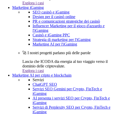
Esplora i casi
Marketing iGaming
SEO casinò e iGaming
Design per il casinò online
PR e comunicazioni strategiche dei casinò
Influencer Marketing per il gioco d'azzardo e
l'iGaming
Casinò e iGaming PPC
Strategia di marketing per l'iGaming
Marketing AI per l'iGaming
🚀 I nostri progetti parlano più delle parole
Lascia che ICODA dia energia al tuo viaggio verso il
dominio delle criptovalute.
Esplora i casi
Marketing AI per cripto e blockchain
Servizi
ChatGPT SEO
Servizi SEO Gemini per Crypto, FinTech e
iGaming
AI presenta i servizi SEO per Crypto, FinTech e
iGaming
Servizi di Perplexity SEO per Crypto, FinTech e
iGaming