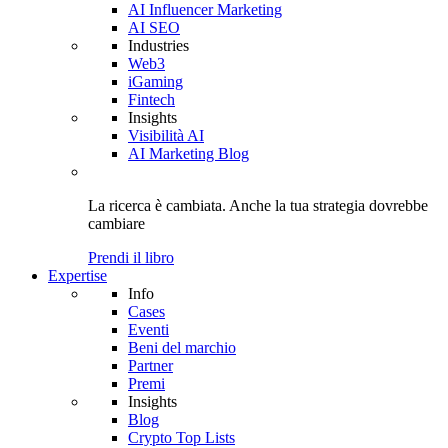
AI Influencer Marketing
AI SEO
Industries
Web3
iGaming
Fintech
Insights
Visibilità AI
AI Marketing Blog
La ricerca è cambiata. Anche
la tua strategia
dovrebbe
cambiare
Prendi il libro
Expertise
Info
Cases
Eventi
Beni del marchio
Partner
Premi
Insights
Blog
Crypto Top Lists